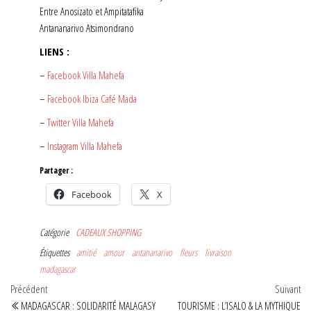
Entre Anosizato et Ampitatafika
Antananarivo Atsimondrano
LIENS :
–
Facebook Villa Mahefa
–
Facebook Ibiza Café Mada
–
Twitter Villa Mahefa
–
Instagram Villa Mahefa
Partager :
Facebook
X
Catégorie
CADEAUX
SHOPPING
Étiquettes
amitié
amour
antananarivo
fleurs
livraison
madagascar
Navigation
Article
Art
Précédent
Suivant
précédent
sui
MADAGASCAR : SOLIDARITÉ MALAGASY
TOURISME : L’ISALO & LA MYTHIQUE