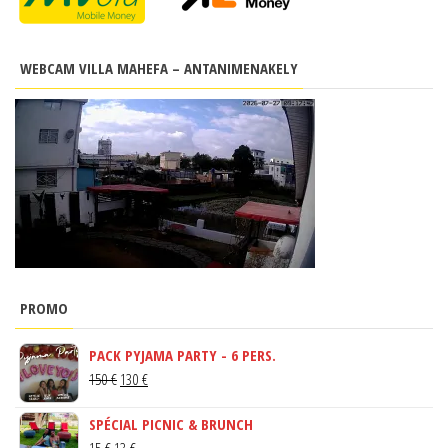
WEBCAM VILLA MAHEFA – ANTANIMENAKELY
PROMO
PACK PYJAMA PARTY - 6 PERS.
LE
LE
150
€
130
€
PRIX
PRIX
SPÉCIAL PICNIC & BRUNCH
INITIAL
ACTUEL
LE
LE
15
€
13
€