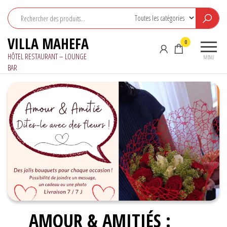
Aller
au
contenu
VILLA MAHEFA
0
HÔTEL RESTAURANT – LOUNGE
MENU
BAR
AMOUR & AMITIÉS :