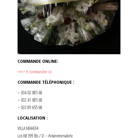
COMMANDE ONLINE:
===> A commander ici
COMMANDE TÉLÉPHONIQUE :
– 034 02 085 68
– 032 41 085 68
– 033 89 655 68
LOCALISATION :
VILLA MAHEFA
Lot AB 399 Bis / D – Antanimenakely