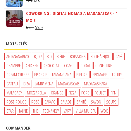
ÉTAIT :
EST :
PRIX
PRIX
150 €.
130 €.
COWORKING : DIGITAL NOMAD A MADAGASCAR - 1
INITIAL
ACTUEL
MOIS
ÉTAIT :
EST :
LE
LE
650
€
550
€
15 €.
13 €.
PRIX
PRIX
INITIAL
ACTUEL
MOTS-CLÉS
ÉTAIT :
EST :
650 €.
550 €.
ANTANANARIVO
BIJOR
BIO
BIÈRE
BOISSONS
BOITE À BIJOU
CAFÉ
CHAMBRE
CHICKEN
CHOCOLAT
COAGRI
CODAL
CONFITURE
CREAM CHEESE
EPICERIE
FAMANGIANA
FLEURS
FROMAGE
FRUITS
GATEAU
IBIZA
LAMBAMENA
MADAGASCAR
MADAGASIKARA
MALAGASY
MOZZARELLA
ORANGE
PIZZA
PORC
POULET
PPN
ROSE ROUGE
ROSÉ
SAKAFO
SALADE
SANTÉ
SAVON
SOUPE
STAR
TAJINE
THB
TSENAKELY
VARY
VILLA MAHEFA
WOK
COMMANDER