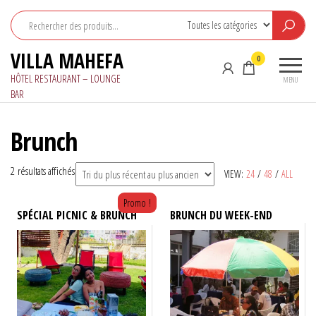
Aller
au
contenu
VILLA MAHEFA
0
HÔTEL RESTAURANT – LOUNGE
MENU
BAR
Brunch
Trié
2 résultats affichés
VIEW:
24
/
48
/
ALL
du
Promo !
plus
SPÉCIAL PICNIC & BRUNCH
BRUNCH DU WEEK-END
récent
au
plus
ancien