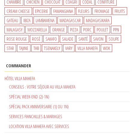
CHAMBRE
CHICKEN
CHOCOLAT
COAGRI
CODAL
CONFITURE
CREAM CHEESE
EPICERIE
FAMANGIANA
FLEURS
FROMAGE
FRUITS
GATEAU
IBIZA
LAMBAMENA
MADAGASCAR
MADAGASIKARA
MALAGASY
MOZZARELLA
ORANGE
PIZZA
PORC
POULET
PPN
ROSE ROUGE
ROSÉ
SAKAFO
SALADE
SANTÉ
SAVON
SOUPE
STAR
TAJINE
THB
TSENAKELY
VARY
VILLA MAHEFA
WOK
COMMANDER
HÔTEL VILLA MAHEFA
CONSEILS : VOTRE SÉJOUR AU VILLA MAHEFA
SPÉCIAL WEEK-END (2J-1N)
SPÉCIAL PACK ANNIVERSAIRE (1J OU 1N)
SERVICES FIANCAILLES & MARIAGES
LOCATION VILLA MAHEFA AVEC SERVICES