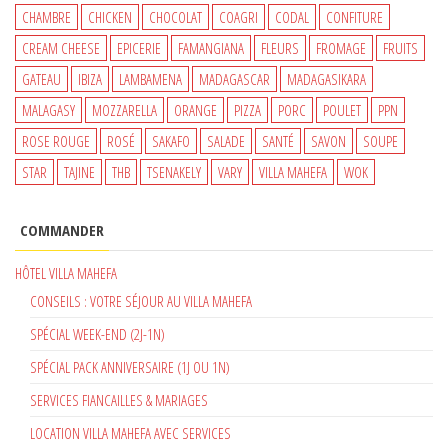
CHAMBRE
CHICKEN
CHOCOLAT
COAGRI
CODAL
CONFITURE
CREAM CHEESE
EPICERIE
FAMANGIANA
FLEURS
FROMAGE
FRUITS
GATEAU
IBIZA
LAMBAMENA
MADAGASCAR
MADAGASIKARA
MALAGASY
MOZZARELLA
ORANGE
PIZZA
PORC
POULET
PPN
ROSE ROUGE
ROSÉ
SAKAFO
SALADE
SANTÉ
SAVON
SOUPE
STAR
TAJINE
THB
TSENAKELY
VARY
VILLA MAHEFA
WOK
COMMANDER
HÔTEL VILLA MAHEFA
CONSEILS : VOTRE SÉJOUR AU VILLA MAHEFA
SPÉCIAL WEEK-END (2J-1N)
SPÉCIAL PACK ANNIVERSAIRE (1J OU 1N)
SERVICES FIANCAILLES & MARIAGES
LOCATION VILLA MAHEFA AVEC SERVICES