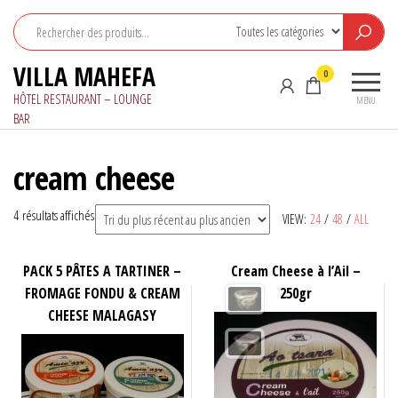
Aller
au
contenu
VILLA MAHEFA
0
HÔTEL RESTAURANT – LOUNGE
MENU
BAR
cream cheese
Trié
4 résultats affichés
VIEW:
24
/
48
/
ALL
du
plus
PACK 5 PÂTES A TARTINER –
Cream Cheese à l’Ail –
récent
FROMAGE FONDU & CREAM
250gr
au
CHEESE MALAGASY
plus
ancien