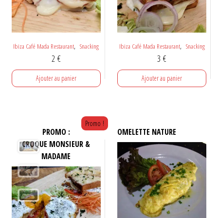
,
,
Ibiza Café Mada Restaurant
Snacking
Ibiza Café Mada Restaurant
Snacking
2
€
3
€
Ajouter au panier
Ajouter au panier
Promo !
PROMO :
OMELETTE NATURE
CROQUE MONSIEUR &
MADAME