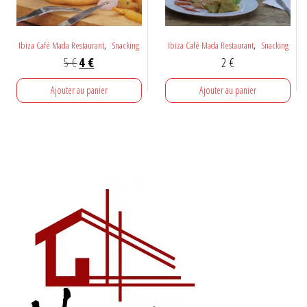
,
,
Ibiza Café Mada Restaurant
Snacking
Ibiza Café Mada Restaurant
Snacking
Le
Le
5
€
4
€
2
€
prix
prix
Ajouter au panier
Ajouter au panier
initial
actuel
était :
est :
5 €.
4 €.