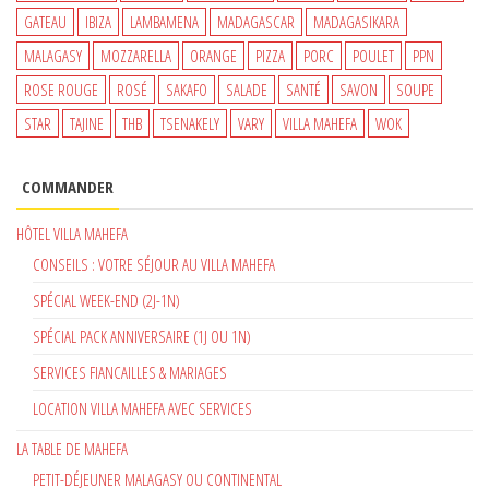
GATEAU
IBIZA
LAMBAMENA
MADAGASCAR
MADAGASIKARA
MALAGASY
MOZZARELLA
ORANGE
PIZZA
PORC
POULET
PPN
ROSE ROUGE
ROSÉ
SAKAFO
SALADE
SANTÉ
SAVON
SOUPE
STAR
TAJINE
THB
TSENAKELY
VARY
VILLA MAHEFA
WOK
COMMANDER
HÔTEL VILLA MAHEFA
CONSEILS : VOTRE SÉJOUR AU VILLA MAHEFA
SPÉCIAL WEEK-END (2J-1N)
SPÉCIAL PACK ANNIVERSAIRE (1J OU 1N)
SERVICES FIANCAILLES & MARIAGES
LOCATION VILLA MAHEFA AVEC SERVICES
LA TABLE DE MAHEFA
PETIT-DÉJEUNER MALAGASY OU CONTINENTAL