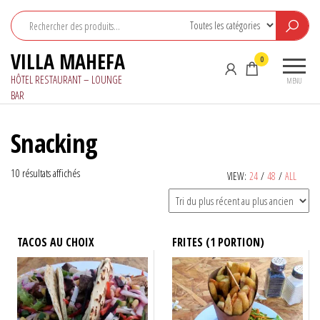
Aller
au
contenu
VILLA MAHEFA
0
HÔTEL RESTAURANT – LOUNGE
MENU
BAR
Snacking
Trié
10 résultats affichés
VIEW:
24
/
48
/
ALL
du
plus
récent
au
TACOS AU CHOIX
FRITES (1 PORTION)
plus
ancien