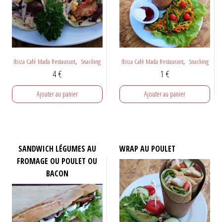
,
,
Ibiza Café Mada Restaurant
Snacking
Ibiza Café Mada Restaurant
Snacking
4
€
1
€
Ajouter au panier
Ajouter au panier
SANDWICH LÉGUMES AU
WRAP AU POULET
FROMAGE OU POULET OU
BACON