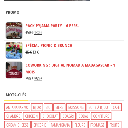
PROMO
PACK PYJAMA PARTY - 6 PERS.
LE
LE
150
€
130
€
PRIX
PRIX
SPÉCIAL PICNIC & BRUNCH
INITIAL
ACTUEL
LE
LE
15
€
13
€
ÉTAIT :
EST :
PRIX
PRIX
150 €.
130 €.
COWORKING : DIGITAL NOMAD A MADAGASCAR - 1
INITIAL
ACTUEL
MOIS
ÉTAIT :
EST :
LE
LE
650
€
550
€
15 €.
13 €.
PRIX
PRIX
INITIAL
ACTUEL
MOTS-CLÉS
ÉTAIT :
EST :
650 €.
550 €.
ANTANANARIVO
BIJOR
BIO
BIÈRE
BOISSONS
BOITE À BIJOU
CAFÉ
CHAMBRE
CHICKEN
CHOCOLAT
COAGRI
CODAL
CONFITURE
CREAM CHEESE
EPICERIE
FAMANGIANA
FLEURS
FROMAGE
FRUITS