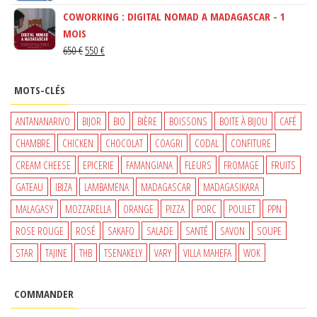
PRIX
PRIX
150 €.
130 €.
COWORKING : DIGITAL NOMAD A MADAGASCAR - 1
INITIAL
ACTUEL
MOIS
ÉTAIT :
EST :
LE
LE
650
€
550
€
15 €.
13 €.
PRIX
PRIX
INITIAL
ACTUEL
MOTS-CLÉS
ÉTAIT :
EST :
650 €.
550 €.
ANTANANARIVO
BIJOR
BIO
BIÈRE
BOISSONS
BOITE À BIJOU
CAFÉ
CHAMBRE
CHICKEN
CHOCOLAT
COAGRI
CODAL
CONFITURE
CREAM CHEESE
EPICERIE
FAMANGIANA
FLEURS
FROMAGE
FRUITS
GATEAU
IBIZA
LAMBAMENA
MADAGASCAR
MADAGASIKARA
MALAGASY
MOZZARELLA
ORANGE
PIZZA
PORC
POULET
PPN
ROSE ROUGE
ROSÉ
SAKAFO
SALADE
SANTÉ
SAVON
SOUPE
STAR
TAJINE
THB
TSENAKELY
VARY
VILLA MAHEFA
WOK
COMMANDER