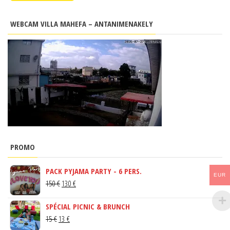
WEBCAM VILLA MAHEFA – ANTANIMENAKELY
PROMO
PACK PYJAMA PARTY - 6 PERS.
EUR
LE
LE
150
€
130
€
PRIX
PRIX
SPÉCIAL PICNIC & BRUNCH
INITIAL
ACTUEL
LE
LE
15
€
13
€
ÉTAIT :
EST :