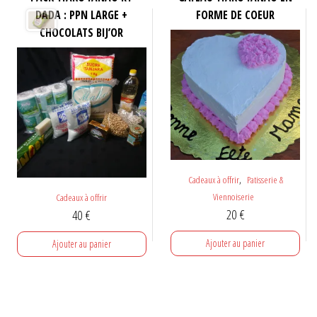
DADA : PPN LARGE +
FORME DE COEUR
CHOCOLATS BIJ’OR
,
Cadeaux à offrir
Patisserie &
Viennoiserie
Cadeaux à offrir
20
€
40
€
Ajouter au panier
Ajouter au panier