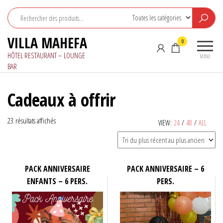
Aller
au
contenu
VILLA MAHEFA
0
HÔTEL RESTAURANT – LOUNGE
MENU
BAR
Cadeaux à offrir
Trié
23 résultats affichés
VIEW:
24
/
48
/
ALL
du
plus
récent
au
PACK ANNIVERSAIRE
PACK ANNIVERSAIRE – 6
plus
ENFANTS – 6 PERS.
PERS.
ancien