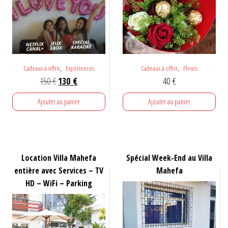
,
,
Cadeaux à offrir
Expériences
Cadeaux à offrir
Fleurs
Le
Le
150
€
130
€
40
€
prix
prix
Ajouter au panier
Ajouter au panier
initial
actuel
était :
est :
150 €.
130 €.
Location Villa Mahefa
Spécial Week-End au Villa
entière avec Services – TV
Mahefa
HD – WiFi – Parking