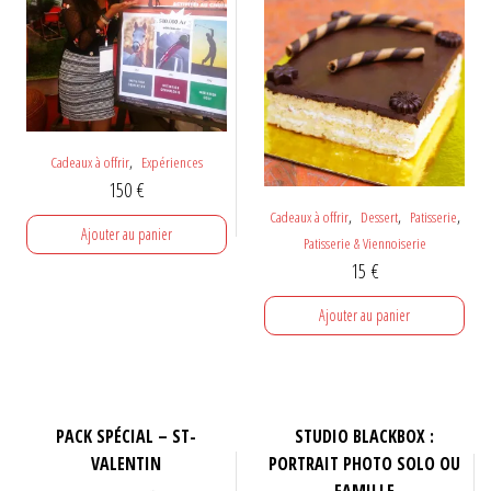
,
Cadeaux à offrir
Expériences
150
€
,
,
,
Cadeaux à offrir
Dessert
Patisserie
Ajouter au panier
Patisserie & Viennoiserie
15
€
Ajouter au panier
PACK SPÉCIAL – ST-
STUDIO BLACKBOX :
VALENTIN
PORTRAIT PHOTO SOLO OU