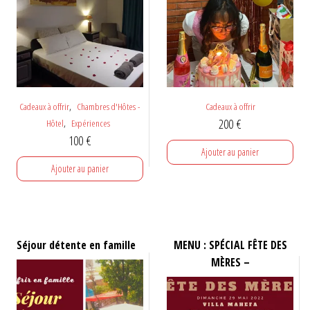
,
Cadeaux à offrir
Chambres d'Hôtes -
Cadeaux à offrir
,
200
€
Hôtel
Expériences
100
€
Ajouter au panier
Ajouter au panier
Séjour détente en famille
MENU : SPÉCIAL FÊTE DES
MÈRES –