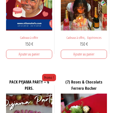
,
Cadeaux à offrir
Cadeaux à offrir
Expériences
150
€
150
€
Ajouter au panier
Ajouter au panier
Promo !
PACK PYJAMA PARTY – 6
(7) Roses & Chocolats
PERS.
Ferrero Rocher