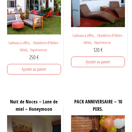
,
Cadeaux à offrir
Chambres d'Hôtes -
,
,
Hôtel
Expériences
Cadeaux à offrir
Chambres d'Hôtes -
120
€
,
Hôtel
Expériences
250
€
Ajouter au panier
Ajouter au panier
Nuit de Noces – Lune de
PACK ANNIVERSAIRE – 10
miel – Honeymoon
PERS.