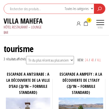
Aller
au
contenu
VILLA MAHEFA
0
HÔTEL RESTAURANT – LOUNGE
MENU
BAR
tourisme
Trié
3 résultats affichés
VIEW:
24
/
48
/
ALL
du
plus
ESCAPADE A ANTSIRABE : A
ESCAPADE A AMPEFY : A LA
récent
LA DÉCOUVERTE DE LA VILLE
DÉCOUVERTE DE L’ITASY
au
D’EAU (2J/1N – FORMULE
(2J/1N – FORMULE
plus
STANDARD)
STANDARD)
ancien