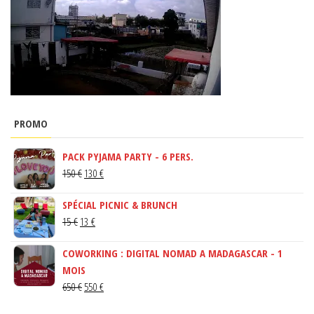
PROMO
PACK PYJAMA PARTY - 6 PERS.
LE
LE
150
€
130
€
PRIX
PRIX
SPÉCIAL PICNIC & BRUNCH
INITIAL
ACTUEL
LE
LE
15
€
13
€
ÉTAIT :
EST :
PRIX
PRIX
150 €.
130 €.
COWORKING : DIGITAL NOMAD A MADAGASCAR - 1
INITIAL
ACTUEL
MOIS
ÉTAIT :
EST :
LE
LE
650
€
550
€
15 €.
13 €.
PRIX
PRIX