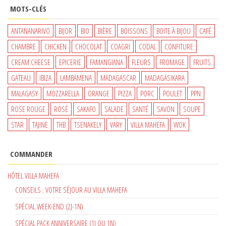
INITIAL
ACTUEL
MOTS-CLÉS
ÉTAIT :
EST :
650 €.
550 €.
ANTANANARIVO
BIJOR
BIO
BIÈRE
BOISSONS
BOITE À BIJOU
CAFÉ
CHAMBRE
CHICKEN
CHOCOLAT
COAGRI
CODAL
CONFITURE
CREAM CHEESE
EPICERIE
FAMANGIANA
FLEURS
FROMAGE
FRUITS
GATEAU
IBIZA
LAMBAMENA
MADAGASCAR
MADAGASIKARA
MALAGASY
MOZZARELLA
ORANGE
PIZZA
PORC
POULET
PPN
ROSE ROUGE
ROSÉ
SAKAFO
SALADE
SANTÉ
SAVON
SOUPE
STAR
TAJINE
THB
TSENAKELY
VARY
VILLA MAHEFA
WOK
COMMANDER
HÔTEL VILLA MAHEFA
CONSEILS : VOTRE SÉJOUR AU VILLA MAHEFA
SPÉCIAL WEEK-END (2J-1N)
SPÉCIAL PACK ANNIVERSAIRE (1J OU 1N)