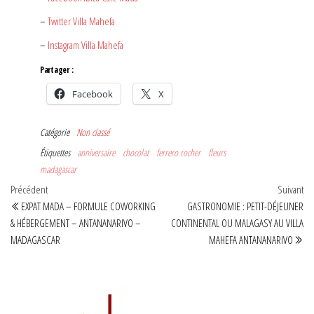
–
Twitter Villa Mahefa
–
Instagram Villa Mahefa
Partager :
Facebook
X
Catégorie
Non classé
Étiquettes
anniversaire
chocolat
ferrero rocher
fleurs
madagascar
Navigation
Article
Art
Précédent
Suivant
précédent
sui
EXPAT MADA – FORMULE COWORKING
GASTRONOMIE : PETIT-DÉJEUNER
de
& HÉBERGEMENT – ANTANANARIVO –
CONTINENTAL OU MALAGASY AU VILLA
l’article
MADAGASCAR
MAHEFA ANTANANARIVO