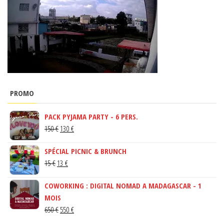
PROMO
PACK PYJAMA PARTY - 6 PERS.
LE
LE
150
€
130
€
PRIX
PRIX
SPÉCIAL PICNIC & BRUNCH
INITIAL
ACTUEL
LE
LE
15
€
13
€
ÉTAIT :
EST :
PRIX
PRIX
150 €.
130 €.
COWORKING : DIGITAL NOMAD A MADAGASCAR - 1
INITIAL
ACTUEL
MOIS
ÉTAIT :
EST :
LE
LE
650
€
550
€
15 €.
13 €.
PRIX
PRIX