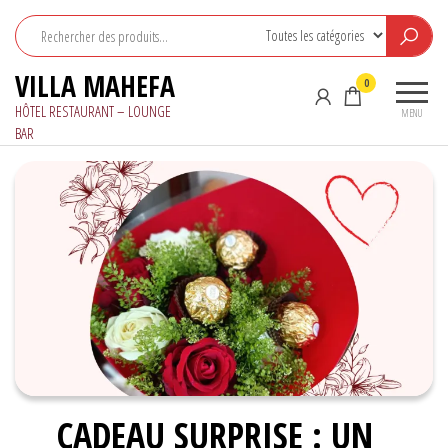
Aller
au
contenu
VILLA MAHEFA
0
HÔTEL RESTAURANT – LOUNGE
MENU
BAR
CADEAU SURPRISE : UN