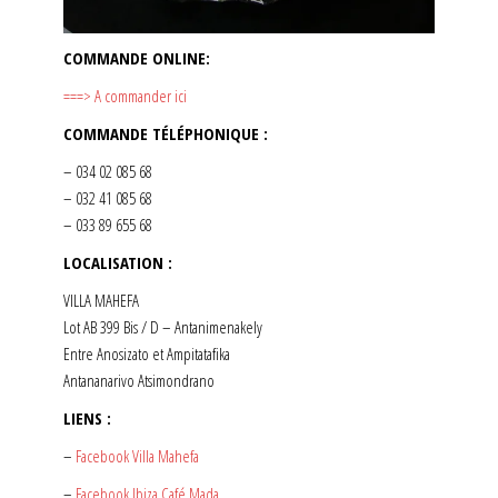
COMMANDE ONLINE:
===> A commander ici
COMMANDE TÉLÉPHONIQUE :
– 034 02 085 68
– 032 41 085 68
– 033 89 655 68
LOCALISATION :
VILLA MAHEFA
Lot AB 399 Bis / D – Antanimenakely
Entre Anosizato et Ampitatafika
Antananarivo Atsimondrano
LIENS :
–
Facebook Villa Mahefa
–
Facebook Ibiza Café Mada