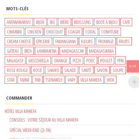
INITIAL
ACTUEL
MOTS-CLÉS
ÉTAIT :
EST :
650 €.
550 €.
ANTANANARIVO
BIJOR
BIO
BIÈRE
BOISSONS
BOITE À BIJOU
CAFÉ
CHAMBRE
CHICKEN
CHOCOLAT
COAGRI
CODAL
CONFITURE
CREAM CHEESE
EPICERIE
FAMANGIANA
FLEURS
FROMAGE
FRUITS
GATEAU
IBIZA
LAMBAMENA
MADAGASCAR
MADAGASIKARA
MALAGASY
MOZZARELLA
ORANGE
PIZZA
PORC
POULET
PPN
EUR
ROSE ROUGE
ROSÉ
SAKAFO
SALADE
SANTÉ
SAVON
SOUPE
STAR
TAJINE
THB
TSENAKELY
VARY
VILLA MAHEFA
WOK
COMMANDER
HÔTEL VILLA MAHEFA
CONSEILS : VOTRE SÉJOUR AU VILLA MAHEFA
SPÉCIAL WEEK-END (2J-1N)