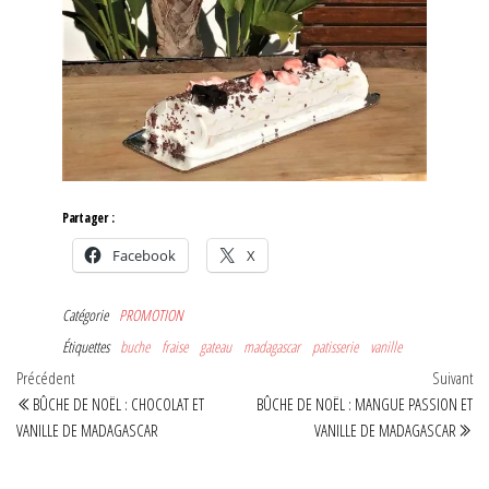
Partager :
Facebook
X
Catégorie
PROMOTION
Étiquettes
buche
fraise
gateau
madagascar
patisserie
vanille
Navigation
Article
Art
Précédent
Suivant
précédent
sui
BÛCHE DE NOËL : CHOCOLAT ET
BÛCHE DE NOËL : MANGUE PASSION ET
de
VANILLE DE MADAGASCAR
VANILLE DE MADAGASCAR
l’article