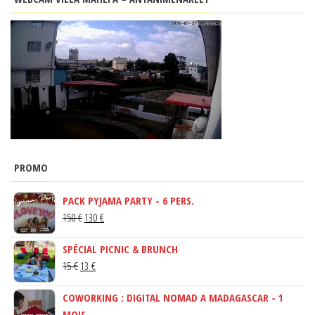
PROMO
PACK PYJAMA PARTY - 6 PERS.
LE
LE
150
€
130
€
PRIX
PRIX
SPÉCIAL PICNIC & BRUNCH
INITIAL
ACTUEL
LE
LE
15
€
13
€
ÉTAIT :
EST :
PRIX
PRIX
150 €.
130 €.
COWORKING : DIGITAL NOMAD A MADAGASCAR - 1
INITIAL
ACTUEL
MOIS