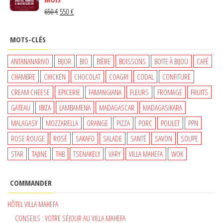
ÉTAIT :
EST :
LE
LE
650
€
550
€
15 €.
13 €.
PRIX
PRIX
INITIAL
ACTUEL
MOTS-CLÉS
ÉTAIT :
EST :
650 €.
550 €.
ANTANANARIVO
BIJOR
BIO
BIÈRE
BOISSONS
BOITE À BIJOU
CAFÉ
CHAMBRE
CHICKEN
CHOCOLAT
COAGRI
CODAL
CONFITURE
CREAM CHEESE
EPICERIE
FAMANGIANA
FLEURS
FROMAGE
FRUITS
GATEAU
IBIZA
LAMBAMENA
MADAGASCAR
MADAGASIKARA
MALAGASY
MOZZARELLA
ORANGE
PIZZA
PORC
POULET
PPN
ROSE ROUGE
ROSÉ
SAKAFO
SALADE
SANTÉ
SAVON
SOUPE
STAR
TAJINE
THB
TSENAKELY
VARY
VILLA MAHEFA
WOK
COMMANDER
HÔTEL VILLA MAHEFA
CONSEILS : VOTRE SÉJOUR AU VILLA MAHEFA