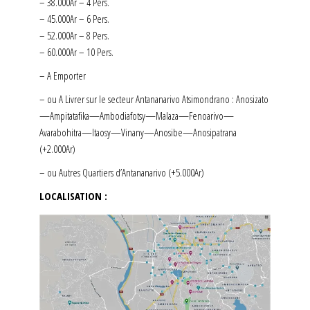
– 38.000Ar – 4 Pers.
– 45.000Ar – 6 Pers.
– 52.000Ar – 8 Pers.
– 60.000Ar – 10 Pers.
– A Emporter
– ou A Livrer sur le secteur Antananarivo Atsimondrano : Anosizato
—Ampitatafika—Ambodiafotsy—Malaza—Fenoarivo—
Avarabohitra—Itaosy—Vinany—Anosibe—Anosipatrana
(+2.000Ar)
– ou Autres Quartiers d’Antananarivo (+5.000Ar)
LOCALISATION :