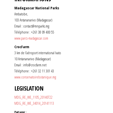
Madagascar National Parks
Ambatobe,
103 Antananarivo (Madagascar)
Email : contact@mnparks.mg
Téléphone : +261 38 09 400 55
www.parcs-madagascar.com
CrocFarm
3 km de l’aéroport international Ivato
10 Antananarivo (Madagascar)
Email : info@crocfarm.net
Téléphone : +261 32 11 301 43
www.conservatoirebotanique.mg
LEGISLATION
MDG_RE_WE_1105_20140722
MDG_RE_WE_34014_20141113
Partager :