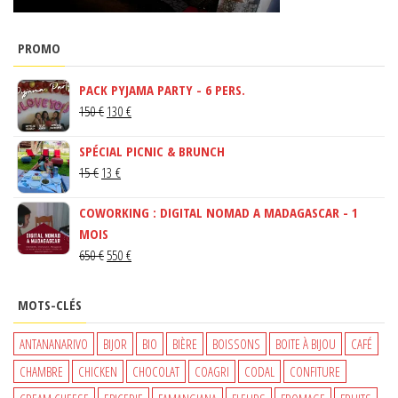
PROMO
PACK PYJAMA PARTY - 6 PERS.
LE
LE
150
€
130
€
PRIX
PRIX
SPÉCIAL PICNIC & BRUNCH
INITIAL
ACTUEL
LE
LE
15
€
13
€
ÉTAIT :
EST :
PRIX
PRIX
150 €.
130 €.
COWORKING : DIGITAL NOMAD A MADAGASCAR - 1
INITIAL
ACTUEL
MOIS
ÉTAIT :
EST :
LE
LE
650
€
550
€
15 €.
13 €.
PRIX
PRIX
INITIAL
ACTUEL
MOTS-CLÉS
ÉTAIT :
EST :
650 €.
550 €.
ANTANANARIVO
BIJOR
BIO
BIÈRE
BOISSONS
BOITE À BIJOU
CAFÉ
CHAMBRE
CHICKEN
CHOCOLAT
COAGRI
CODAL
CONFITURE