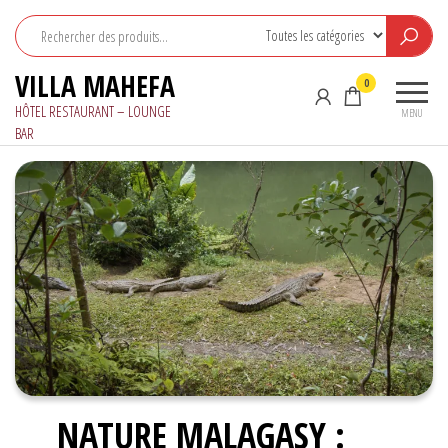
Aller
au
contenu
VILLA MAHEFA
0
HÔTEL RESTAURANT – LOUNGE
MENU
BAR
NATURE MALAGASY :