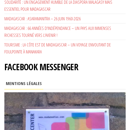
SOLIDARITÉ : UN ENGAGEMENT HUMBLE DE LA DIASPORA MALAGASY MAIS
ESSENTIEL POUR MADAGASCAR
MADAGASCAR : ASARAMANITRA – 26 JUIN 1960-2026
MADAGASCAR : 66 ANNÉES D’INDÉPENDANCE – UN PAYS AUX IMMENSES
RICHESSES TOURNÉ VERS L’AVENIR !
TOURISME : LA CÔTE EST DE MADAGASCAR – UN VOYAGE ENVOUTANT DE
FOULPOINTE À MANAKARA
FACEBOOK MESSENGER
MENTIONS LÉGALES