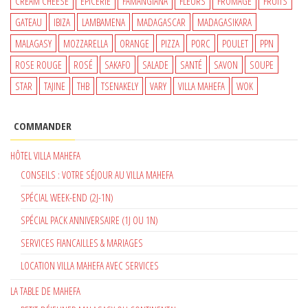
CREAM CHEESE
EPICERIE
FAMANGIANA
FLEURS
FROMAGE
FRUITS
GATEAU
IBIZA
LAMBAMENA
MADAGASCAR
MADAGASIKARA
MALAGASY
MOZZARELLA
ORANGE
PIZZA
PORC
POULET
PPN
ROSE ROUGE
ROSÉ
SAKAFO
SALADE
SANTÉ
SAVON
SOUPE
STAR
TAJINE
THB
TSENAKELY
VARY
VILLA MAHEFA
WOK
COMMANDER
HÔTEL VILLA MAHEFA
CONSEILS : VOTRE SÉJOUR AU VILLA MAHEFA
SPÉCIAL WEEK-END (2J-1N)
SPÉCIAL PACK ANNIVERSAIRE (1J OU 1N)
SERVICES FIANCAILLES & MARIAGES
LOCATION VILLA MAHEFA AVEC SERVICES
LA TABLE DE MAHEFA