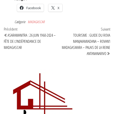
Facebook
X
Catégorie
MADAGASCAR
Navigation
Article
Art
Précédent
Suivant
précédent
sui
ASARAMANITRA : 26 JUIN 1960-2024 –
TOURISME : GUIDE DU ROVA
de
FÊTE DE L’INDÉPENDANCE DE
MANJAKAMIADANA – ROVAN’I
l’article
MADAGASCAR
MADAGASIKARA – PALAIS DE LA REINE
ANTANANARIVO