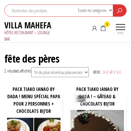
Aller
au
contenu
VILLA MAHEFA
0
HÔTEL RESTAURANT – LOUNGE
MENU
BAR
fête des pères
Trié
2 résultats affichés
VIEW:
24
/
48
/
ALL
du
plus
PACK TIAKO IANAO RY
PACK TIAKO IANAO RY
récent
DADA ! MENU SPÉCIAL PAPA
DADA ! – GÂTEAU &
au
POUR 2 PERSONNES +
CHOCOLATS BIJ’OR
plus
CHOCOLATS BIJ’OR
ancien