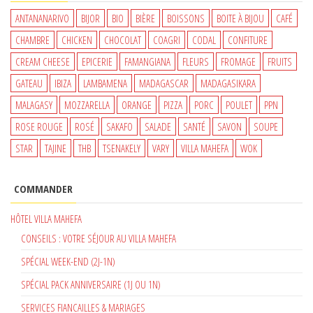
650 €.
550 €.
ANTANANARIVO
BIJOR
BIO
BIÈRE
BOISSONS
BOITE À BIJOU
CAFÉ
CHAMBRE
CHICKEN
CHOCOLAT
COAGRI
CODAL
CONFITURE
CREAM CHEESE
EPICERIE
FAMANGIANA
FLEURS
FROMAGE
FRUITS
GATEAU
IBIZA
LAMBAMENA
MADAGASCAR
MADAGASIKARA
MALAGASY
MOZZARELLA
ORANGE
PIZZA
PORC
POULET
PPN
ROSE ROUGE
ROSÉ
SAKAFO
SALADE
SANTÉ
SAVON
SOUPE
STAR
TAJINE
THB
TSENAKELY
VARY
VILLA MAHEFA
WOK
COMMANDER
HÔTEL VILLA MAHEFA
CONSEILS : VOTRE SÉJOUR AU VILLA MAHEFA
SPÉCIAL WEEK-END (2J-1N)
SPÉCIAL PACK ANNIVERSAIRE (1J OU 1N)
SERVICES FIANCAILLES & MARIAGES