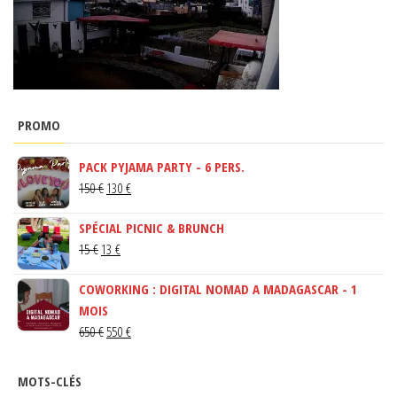
PROMO
PACK PYJAMA PARTY - 6 PERS.
LE
LE
150
€
130
€
PRIX
PRIX
SPÉCIAL PICNIC & BRUNCH
INITIAL
ACTUEL
LE
LE
15
€
13
€
ÉTAIT :
EST :
PRIX
PRIX
150 €.
130 €.
COWORKING : DIGITAL NOMAD A MADAGASCAR - 1
INITIAL
ACTUEL
MOIS
ÉTAIT :
EST :
LE
LE
650
€
550
€
15 €.
13 €.
PRIX
PRIX
INITIAL
ACTUEL
MOTS-CLÉS
ÉTAIT :
EST :