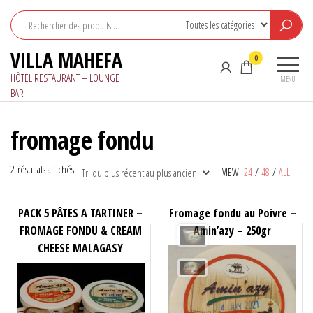
Aller
au
contenu
VILLA MAHEFA
0
HÔTEL RESTAURANT – LOUNGE
MENU
BAR
fromage fondu
Trié
2 résultats affichés
VIEW:
24
/
48
/
ALL
du
plus
PACK 5 PÂTES A TARTINER –
Fromage fondu au Poivre –
récent
FROMAGE FONDU & CREAM
Amin’azy – 250gr
au
CHEESE MALAGASY
plus
ancien