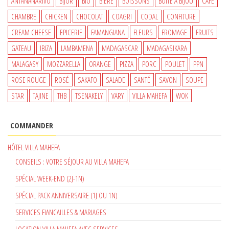
ANTANANARIVO
BIJOR
BIO
BIÈRE
BOISSONS
BOITE À BIJOU
CAFÉ
CHAMBRE
CHICKEN
CHOCOLAT
COAGRI
CODAL
CONFITURE
CREAM CHEESE
EPICERIE
FAMANGIANA
FLEURS
FROMAGE
FRUITS
GATEAU
IBIZA
LAMBAMENA
MADAGASCAR
MADAGASIKARA
MALAGASY
MOZZARELLA
ORANGE
PIZZA
PORC
POULET
PPN
ROSE ROUGE
ROSÉ
SAKAFO
SALADE
SANTÉ
SAVON
SOUPE
STAR
TAJINE
THB
TSENAKELY
VARY
VILLA MAHEFA
WOK
COMMANDER
HÔTEL VILLA MAHEFA
CONSEILS : VOTRE SÉJOUR AU VILLA MAHEFA
SPÉCIAL WEEK-END (2J-1N)
SPÉCIAL PACK ANNIVERSAIRE (1J OU 1N)
SERVICES FIANCAILLES & MARIAGES
LOCATION VILLA MAHEFA AVEC SERVICES