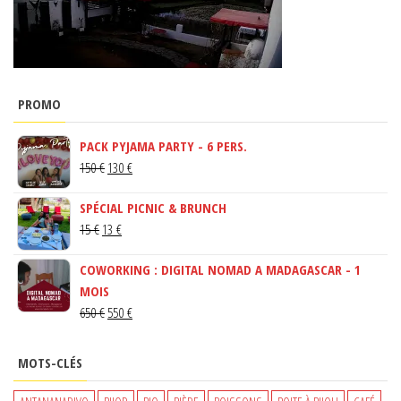
PROMO
PACK PYJAMA PARTY - 6 PERS.
LE
LE
150
€
130
€
PRIX
PRIX
SPÉCIAL PICNIC & BRUNCH
INITIAL
ACTUEL
LE
LE
15
€
13
€
ÉTAIT :
EST :
PRIX
PRIX
150 €.
130 €.
COWORKING : DIGITAL NOMAD A MADAGASCAR - 1
INITIAL
ACTUEL
MOIS
ÉTAIT :
EST :
LE
LE
650
€
550
€
15 €.
13 €.
PRIX
PRIX
INITIAL
ACTUEL
MOTS-CLÉS
ÉTAIT :
EST :
650 €.
550 €.