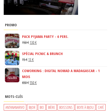
PROMO
PACK PYJAMA PARTY - 6 PERS.
LE
LE
150
€
130
€
PRIX
PRIX
SPÉCIAL PICNIC & BRUNCH
INITIAL
ACTUEL
LE
LE
15
€
13
€
ÉTAIT :
EST :
PRIX
PRIX
150 €.
130 €.
COWORKING : DIGITAL NOMAD A MADAGASCAR - 1
INITIAL
ACTUEL
MOIS
ÉTAIT :
EST :
LE
LE
650
€
550
€
15 €.
13 €.
PRIX
PRIX
INITIAL
ACTUEL
MOTS-CLÉS
ÉTAIT :
EST :
650 €.
550 €.
ANTANANARIVO
BIJOR
BIO
BIÈRE
BOISSONS
BOITE À BIJOU
CAFÉ