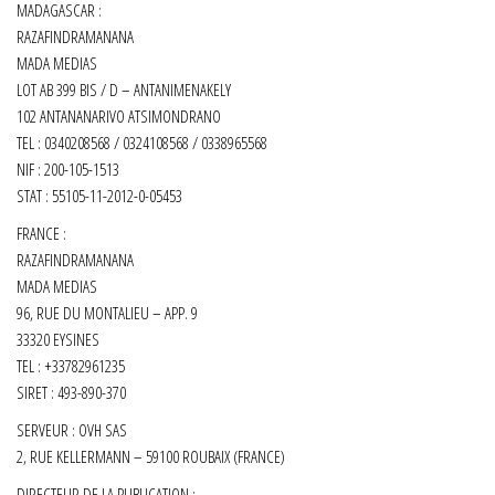
MADAGASCAR :
RAZAFINDRAMANANA
MADA MEDIAS
LOT AB 399 BIS / D – ANTANIMENAKELY
102 ANTANANARIVO ATSIMONDRANO
TEL : 0340208568 / 0324108568 / 0338965568
NIF : 200-105-1513
STAT : 55105-11-2012-0-05453
FRANCE :
RAZAFINDRAMANANA
MADA MEDIAS
96, RUE DU MONTALIEU – APP. 9
33320 EYSINES
TEL : +33782961235
SIRET :
493-890-370
SERVEUR : OVH SAS
2, RUE KELLERMANN – 59100 ROUBAIX (FRANCE)
DIRECTEUR DE LA PUBLICATION :