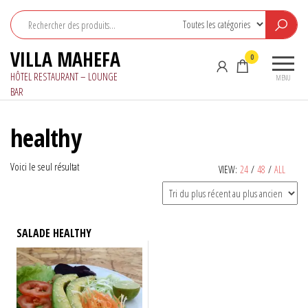
Aller
au
contenu
VILLA MAHEFA
0
HÔTEL RESTAURANT – LOUNGE
MENU
BAR
healthy
Voici le seul résultat
VIEW:
24
/
48
/
ALL
SALADE HEALTHY