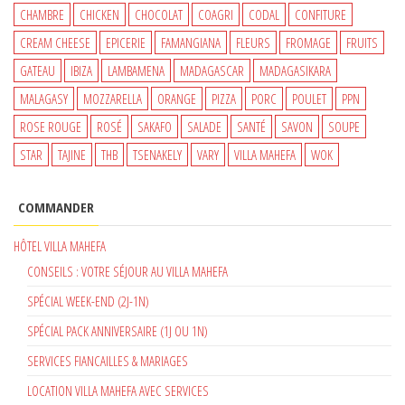
CHAMBRE
CHICKEN
CHOCOLAT
COAGRI
CODAL
CONFITURE
CREAM CHEESE
EPICERIE
FAMANGIANA
FLEURS
FROMAGE
FRUITS
GATEAU
IBIZA
LAMBAMENA
MADAGASCAR
MADAGASIKARA
MALAGASY
MOZZARELLA
ORANGE
PIZZA
PORC
POULET
PPN
ROSE ROUGE
ROSÉ
SAKAFO
SALADE
SANTÉ
SAVON
SOUPE
STAR
TAJINE
THB
TSENAKELY
VARY
VILLA MAHEFA
WOK
COMMANDER
HÔTEL VILLA MAHEFA
CONSEILS : VOTRE SÉJOUR AU VILLA MAHEFA
SPÉCIAL WEEK-END (2J-1N)
SPÉCIAL PACK ANNIVERSAIRE (1J OU 1N)
SERVICES FIANCAILLES & MARIAGES
LOCATION VILLA MAHEFA AVEC SERVICES