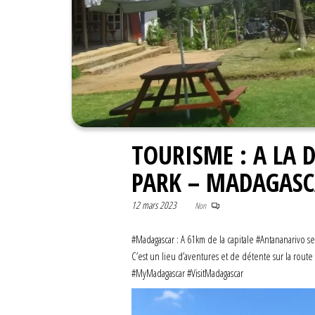
TOURISME : A LA
PARK – MADAGAS
12 mars 2023
Non
#Madagascar : A 61km de la capitale #Antananarivo se
C’est un lieu d’aventures et de détente sur la rou
#MyMadagascar #VisitMadagascar