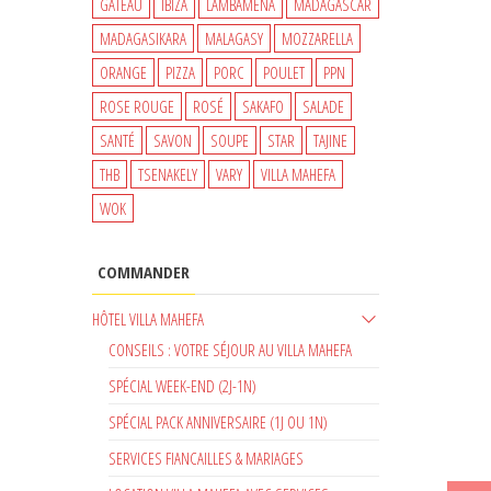
GATEAU
IBIZA
LAMBAMENA
MADAGASCAR
MADAGASIKARA
MALAGASY
MOZZARELLA
ORANGE
PIZZA
PORC
POULET
PPN
ROSE ROUGE
ROSÉ
SAKAFO
SALADE
SANTÉ
SAVON
SOUPE
STAR
TAJINE
THB
TSENAKELY
VARY
VILLA MAHEFA
WOK
COMMANDER
HÔTEL VILLA MAHEFA
CONSEILS : VOTRE SÉJOUR AU VILLA MAHEFA
SPÉCIAL WEEK-END (2J-1N)
SPÉCIAL PACK ANNIVERSAIRE (1J OU 1N)
SERVICES FIANCAILLES & MARIAGES