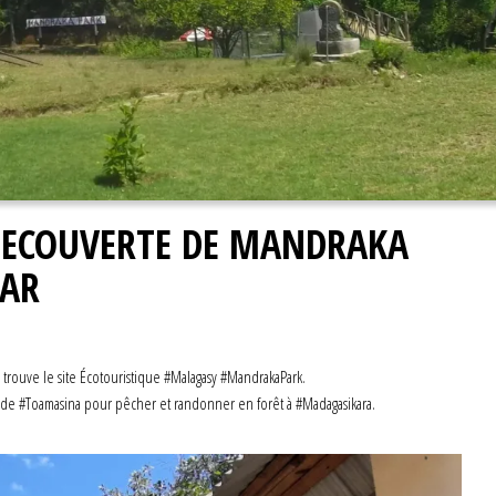
 DECOUVERTE DE MANDRAKA
CAR
 trouve le site Écotouristique #Malagasy #MandrakaPark.
te de #Toamasina pour pêcher et randonner en forêt à #Madagasikara.