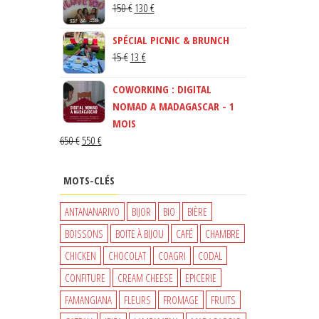
LE
LE
150
€
130
€
PRIX
PRIX
SPÉCIAL PICNIC & BRUNCH
INITIAL
ACTUEL
LE
LE
15
€
13
€
ÉTAIT :
EST :
PRIX
PRIX
150 €.
130 €.
COWORKING : DIGITAL
INITIAL
ACTUEL
NOMAD A MADAGASCAR - 1
ÉTAIT :
EST :
MOIS
15 €.
13 €.
LE
LE
650
€
550
€
PRIX
PRIX
INITIAL
ACTUEL
MOTS-CLÉS
ÉTAIT :
EST :
650 €.
550 €.
ANTANANARIVO
BIJOR
BIO
BIÈRE
BOISSONS
BOITE À BIJOU
CAFÉ
CHAMBRE
CHICKEN
CHOCOLAT
COAGRI
CODAL
CONFITURE
CREAM CHEESE
EPICERIE
FAMANGIANA
FLEURS
FROMAGE
FRUITS