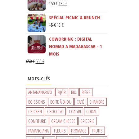
LE
LE
150
€
130
€
PRIX
PRIX
SPÉCIAL PICNIC & BRUNCH
INITIAL
ACTUEL
LE
LE
15
€
13
€
ÉTAIT :
EST :
PRIX
PRIX
150 €.
130 €.
COWORKING : DIGITAL
INITIAL
ACTUEL
NOMAD A MADAGASCAR - 1
ÉTAIT :
EST :
MOIS
15 €.
13 €.
LE
LE
650
€
550
€
PRIX
PRIX
INITIAL
ACTUEL
MOTS-CLÉS
ÉTAIT :
EST :
650 €.
550 €.
ANTANANARIVO
BIJOR
BIO
BIÈRE
BOISSONS
BOITE À BIJOU
CAFÉ
CHAMBRE
CHICKEN
CHOCOLAT
COAGRI
CODAL
CONFITURE
CREAM CHEESE
EPICERIE
FAMANGIANA
FLEURS
FROMAGE
FRUITS