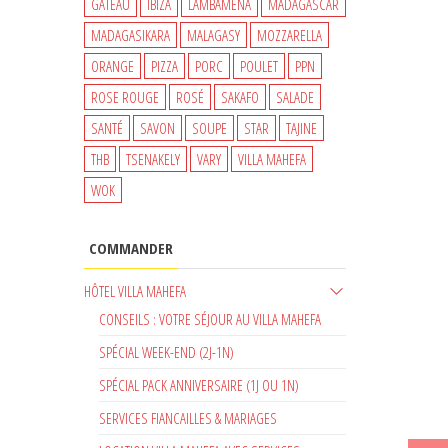
GATEAU
IBIZA
LAMBAMENA
MADAGASCAR
MADAGASIKARA
MALAGASY
MOZZARELLA
ORANGE
PIZZA
PORC
POULET
PPN
ROSE ROUGE
ROSÉ
SAKAFO
SALADE
SANTÉ
SAVON
SOUPE
STAR
TAJINE
THB
TSENAKELY
VARY
VILLA MAHEFA
WOK
COMMANDER
HÔTEL VILLA MAHEFA
CONSEILS : VOTRE SÉJOUR AU VILLA MAHEFA
SPÉCIAL WEEK-END (2J-1N)
SPÉCIAL PACK ANNIVERSAIRE (1J OU 1N)
SERVICES FIANCAILLES & MARIAGES