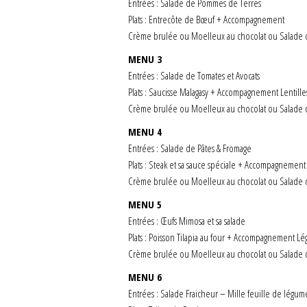
Entrées : Salade de Pommes de Terres
Plats : Entrecôte de Bœuf + Accompagnement
Crème brulée ou Moelleux au chocolat ou Salade d
MENU 3
Entrées : Salade de Tomates et Avocats
Plats : Saucisse Malagasy + Accompagnement Lentille
Crème brulée ou Moelleux au chocolat ou Salade d
MENU 4
Entrées : Salade de Pâtes & Fromage
Plats : Steak et sa sauce spéciale + Accompagnement 
Crème brulée ou Moelleux au chocolat ou Salade d
MENU 5
Entrées : Œufs Mimosa et sa salade
Plats : Poisson Tilapia au four + Accompagnement L
Crème brulée ou Moelleux au chocolat ou Salade d
MENU 6
Entrées : Salade Fraicheur – Mille feuille de légum