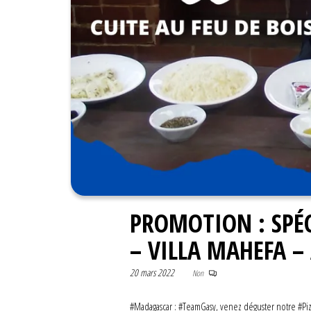
PROMOTION : SPÉC
– VILLA MAHEFA 
20 mars 2022
Non
#Madagascar : #TeamGasy, venez déguster notre #Piz