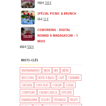
LE
LE
150
€
130
€
PRIX
PRIX
SPÉCIAL PICNIC & BRUNCH
INITIAL
ACTUEL
LE
LE
15
€
13
€
ÉTAIT :
EST :
PRIX
PRIX
150 €.
130 €.
COWORKING : DIGITAL
INITIAL
ACTUEL
NOMAD A MADAGASCAR - 1
ÉTAIT :
EST :
MOIS
15 €.
13 €.
LE
LE
650
€
550
€
PRIX
PRIX
INITIAL
ACTUEL
MOTS-CLÉS
ÉTAIT :
EST :
650 €.
550 €.
ANTANANARIVO
BIJOR
BIO
BIÈRE
BOISSONS
BOITE À BIJOU
CAFÉ
CHAMBRE
CHICKEN
CHOCOLAT
COAGRI
CODAL
CONFITURE
CREAM CHEESE
EPICERIE
FAMANGIANA
FLEURS
FROMAGE
FRUITS