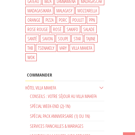
GATEAU
IBIZA
LAMBAMENA
MADAGASCAR
MADAGASIKARA
MALAGASY
MOZZARELLA
ORANGE
PIZZA
PORC
POULET
PPN
ROSE ROUGE
ROSÉ
SAKAFO
SALADE
SANTÉ
SAVON
SOUPE
STAR
TAJINE
THB
TSENAKELY
VARY
VILLA MAHEFA
WOK
COMMANDER
HÔTEL VILLA MAHEFA
CONSEILS : VOTRE SÉJOUR AU VILLA MAHEFA
SPÉCIAL WEEK-END (2J-1N)
SPÉCIAL PACK ANNIVERSAIRE (1J OU 1N)
SERVICES FIANCAILLES & MARIAGES