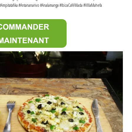
 #Ampitatafika #Antananarivo #Analamanga #IbizaCaféMada #VIllaMahefa