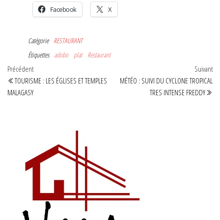
Facebook
X
Catégorie
RESTAURANT
Étiquettes
adobo
plat
Restaurant
Navigation
Article
Art
Précédent
Suivant
précédent
sui
TOURISME : LES ÉGLISES ET TEMPLES
MÉTÉO : SUIVI DU CYCLONE TROPICAL
de
MALAGASY
TRES INTENSE FREDDY
l’article