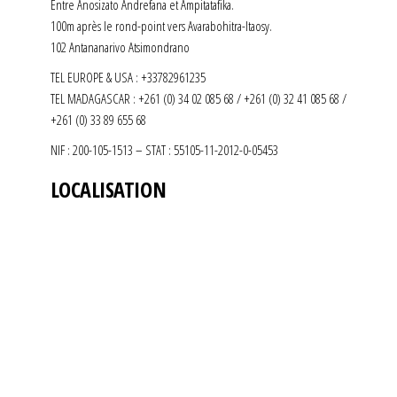
Entre Anosizato Andrefana et Ampitatafika.
100m après le rond-point vers Avarabohitra-Itaosy.
102 Antananarivo Atsimondrano
TEL EUROPE & USA : +33782961235
TEL MADAGASCAR : +261 (0) 34 02 085 68 / +261 (0) 32 41 085 68 /
+261 (0) 33 89 655 68
NIF : 200-105-1513 – STAT : 55105-11-2012-0-05453
LOCALISATION