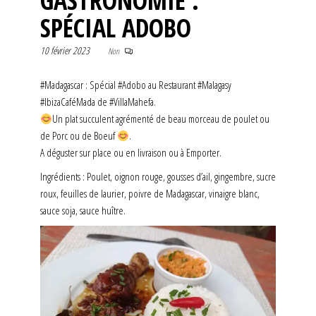
GASTRONOMIE :
SPÉCIAL ADOBO
10 février 2023
Non
#Madagascar : Spécial #Adobo au Restaurant #Malagasy
#IbizaCaféMada de #VillaMahefa.
Un plat succulent agrémenté de beau morceau de poulet ou
de Porc ou de Boeuf
.
A déguster sur place ou en livraison ou à Emporter.
Ingrédients : Poulet, oignon rouge, gousses d’ail, gingembre, sucre
roux, feuilles de laurier, poivre de Madagascar, vinaigre blanc,
sauce soja, sauce huître.