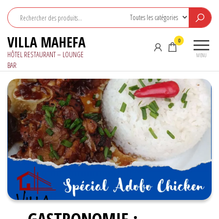
Aller
au
contenu
VILLA MAHEFA
0
HÔTEL RESTAURANT – LOUNGE
MENU
BAR