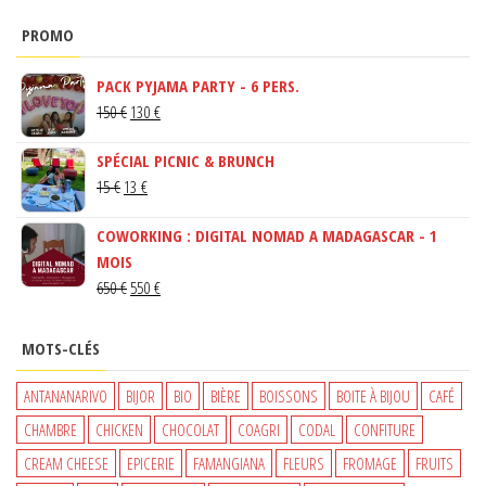
PROMO
PACK PYJAMA PARTY - 6 PERS.
LE
LE
150
€
130
€
PRIX
PRIX
SPÉCIAL PICNIC & BRUNCH
INITIAL
ACTUEL
LE
LE
15
€
13
€
ÉTAIT :
EST :
PRIX
PRIX
150 €.
130 €.
COWORKING : DIGITAL NOMAD A MADAGASCAR - 1
INITIAL
ACTUEL
MOIS
ÉTAIT :
EST :
LE
LE
650
€
550
€
15 €.
13 €.
PRIX
PRIX
INITIAL
ACTUEL
MOTS-CLÉS
ÉTAIT :
EST :
650 €.
550 €.
ANTANANARIVO
BIJOR
BIO
BIÈRE
BOISSONS
BOITE À BIJOU
CAFÉ
CHAMBRE
CHICKEN
CHOCOLAT
COAGRI
CODAL
CONFITURE
CREAM CHEESE
EPICERIE
FAMANGIANA
FLEURS
FROMAGE
FRUITS