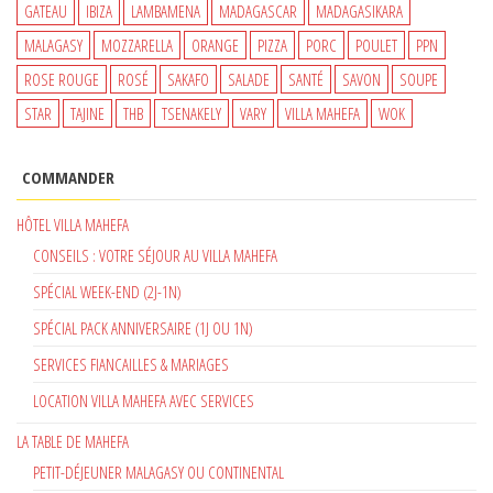
GATEAU
IBIZA
LAMBAMENA
MADAGASCAR
MADAGASIKARA
MALAGASY
MOZZARELLA
ORANGE
PIZZA
PORC
POULET
PPN
ROSE ROUGE
ROSÉ
SAKAFO
SALADE
SANTÉ
SAVON
SOUPE
STAR
TAJINE
THB
TSENAKELY
VARY
VILLA MAHEFA
WOK
COMMANDER
HÔTEL VILLA MAHEFA
CONSEILS : VOTRE SÉJOUR AU VILLA MAHEFA
SPÉCIAL WEEK-END (2J-1N)
SPÉCIAL PACK ANNIVERSAIRE (1J OU 1N)
SERVICES FIANCAILLES & MARIAGES
LOCATION VILLA MAHEFA AVEC SERVICES
LA TABLE DE MAHEFA
PETIT-DÉJEUNER MALAGASY OU CONTINENTAL