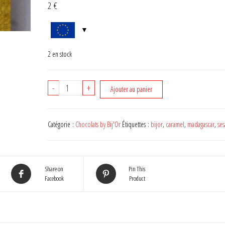
2
€
2 en stock
quantité
-
+
Ajouter au panier
de
CHOCOLAT
ARTISANAL
Catégorie :
Chocolats by Bij'Or
Étiquettes :
bijor
,
caramel
,
madagascar
,
se
NOIR
70%
AUX
Share on
Pin This
SÉSAMES
Facebook
Product
ET
CARAMEL