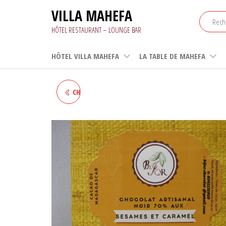
Aller
VILLA MAHEFA
au
contenu
HÔTEL RESTAURANT – LOUNGE BAR
HÔTEL VILLA MAHEFA
LA TABLE DE MAHEFA
CHOCOLAT ARTISANAL NOIR
70% AU COMBAWA ET SEL