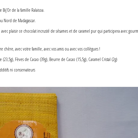
Bij’Or de la famille Ralaisoa.
 au Nord de Madagascar.
vec plaisir ce chocolat incrusté de sésames et de caramel pur qui participera avec gour
re chère, avec votre famille, avec vos amis ou avec vos collègues !
(23,5g), Fèves de Cacao (39g), Beurre de Cacao (15,5g), Caramel Cristal (2g)
dditifs ni conservateurs