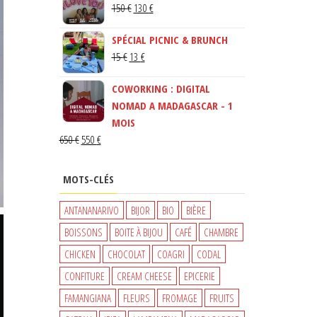
LE
LE
150
€
130
€
PRIX
PRIX
SPÉCIAL PICNIC & BRUNCH
INITIAL
ACTUEL
LE
LE
15
€
13
€
ÉTAIT :
EST :
PRIX
PRIX
150 €.
130 €.
COWORKING : DIGITAL
INITIAL
ACTUEL
NOMAD A MADAGASCAR - 1
ÉTAIT :
EST :
MOIS
15 €.
13 €.
LE
LE
650
€
550
€
PRIX
PRIX
INITIAL
ACTUEL
MOTS-CLÉS
ÉTAIT :
EST :
650 €.
550 €.
ANTANANARIVO
BIJOR
BIO
BIÈRE
BOISSONS
BOITE À BIJOU
CAFÉ
CHAMBRE
CHICKEN
CHOCOLAT
COAGRI
CODAL
CONFITURE
CREAM CHEESE
EPICERIE
FAMANGIANA
FLEURS
FROMAGE
FRUITS