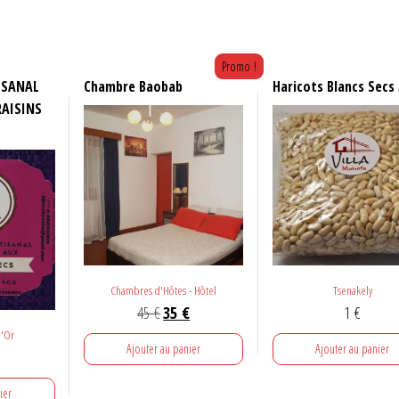
Promo !
ISANAL
Chambre Baobab
Haricots Blancs Secs
RAISINS
Chambres d'Hôtes - Hôtel
Tsenakely
Le
Le
45
€
35
€
1
€
prix
prix
j'Or
Ajouter au panier
Ajouter au panier
initial
actuel
était :
est :
ier