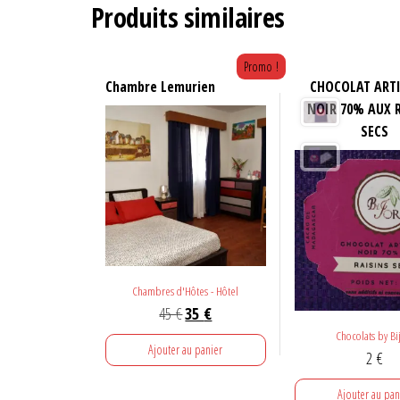
Produits similaires
Promo !
Chambre Lemurien
CHOCOLAT ART
NOIR 70% AUX 
SECS
Chambres d'Hôtes - Hôtel
Le
Le
45
€
35
€
prix
prix
Chocolats by Bi
Ajouter au panier
2
€
initial
actuel
était :
est :
Ajouter au pan