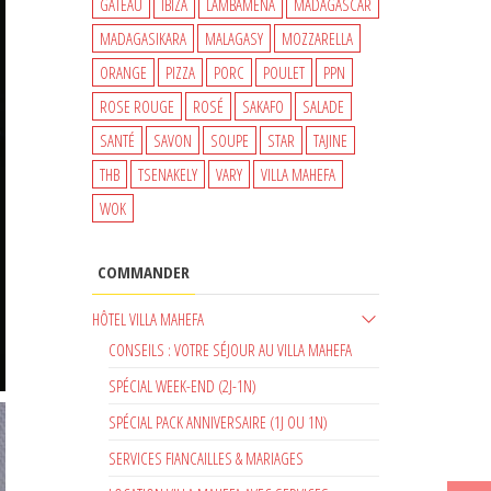
GATEAU
IBIZA
LAMBAMENA
MADAGASCAR
MADAGASIKARA
MALAGASY
MOZZARELLA
ORANGE
PIZZA
PORC
POULET
PPN
ROSE ROUGE
ROSÉ
SAKAFO
SALADE
SANTÉ
SAVON
SOUPE
STAR
TAJINE
THB
TSENAKELY
VARY
VILLA MAHEFA
WOK
COMMANDER
HÔTEL VILLA MAHEFA
CONSEILS : VOTRE SÉJOUR AU VILLA MAHEFA
SPÉCIAL WEEK-END (2J-1N)
SPÉCIAL PACK ANNIVERSAIRE (1J OU 1N)
SERVICES FIANCAILLES & MARIAGES