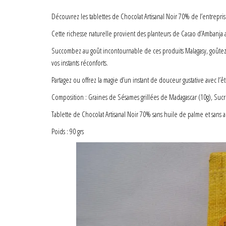
Découvrez les tablettes de Chocolat Artisanal Noir 70% de l’entreprise 
Cette richesse naturelle provient des planteurs de Cacao d’Ambanja
Succombez au goût incontournable de ces produits Malagasy, goûtez a
vos instants réconforts.
Partagez ou offrez la magie d’un instant de douceur gustative avec l’êt
Composition : Graines de Sésames grillées de Madagascar (10g), Sucre 
Tablette de Chocolat Artisanal Noir 70% sans huile de palme et sans a
Poids : 90 grs