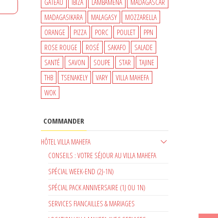
GATEAU
IBIZA
LAMBAMENA
MADAGASCAR
MADAGASIKARA
MALAGASY
MOZZARELLA
ORANGE
PIZZA
PORC
POULET
PPN
ROSE ROUGE
ROSÉ
SAKAFO
SALADE
SANTÉ
SAVON
SOUPE
STAR
TAJINE
THB
TSENAKELY
VARY
VILLA MAHEFA
WOK
COMMANDER
HÔTEL VILLA MAHEFA
CONSEILS : VOTRE SÉJOUR AU VILLA MAHEFA
SPÉCIAL WEEK-END (2J-1N)
SPÉCIAL PACK ANNIVERSAIRE (1J OU 1N)
SERVICES FIANCAILLES & MARIAGES