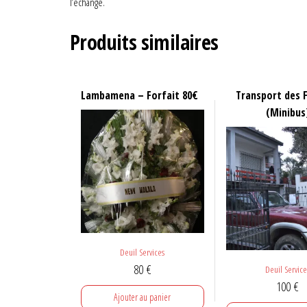
l’échange.
Produits similaires
Lambamena – Forfait 80€
Transport des F
(Minibus
Deuil Services
80
€
Deuil Service
100
€
Ajouter au panier