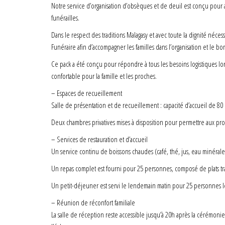
Notre service d’organisation d’obsèques et de deuil est conçu pour a
funérailles.
Dans le respect des traditions Malagasy et avec toute la dignité né
Funéraire afin d’accompagner les familles dans l’organisation et le 
Ce pack a été conçu pour répondre à tous les besoins logistiques lo
confortable pour la famille et les proches.
– Espaces de recueillement
Salle de présentation et de recueillement : capacité d’accueil de 80
Deux chambres privatives mises à disposition pour permettre aux pro
– Services de restauration et d’accueil
Un service continu de boissons chaudes (café, thé, jus, eau minérale)
Un repas complet est fourni pour 25 personnes, composé de plats tradi
Un petit-déjeuner est servi le lendemain matin pour 25 personnes l
– Réunion de réconfort familiale
La salle de réception reste accessible jusqu’à 20h après la cérémon