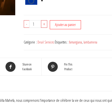
quantité
-
+
Ajouter au panier
de
Maison
Funéraire
Catégorie :
Deuil Services
Étiquettes :
famangiana
,
lambamena
-
Formule
2
Share on
Pin This
(3J
Facebook
Product
-
2N)
 Villa Mahefa, nous comprenons l’importance de célébrer la vie de ceux qui nous ont quit