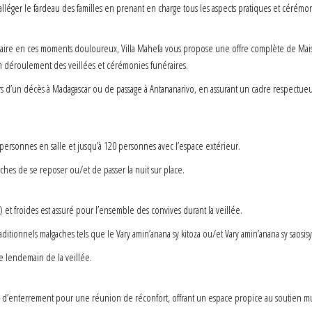
lléger le fardeau des familles en prenant en charge tous les aspects pratiques et cérémo
cessaire en ces moments douloureux, Villa Mahefa vous propose une offre complète de Ma
bon déroulement des veillées et cérémonies funéraires.
rs d’un décès à Madagascar ou de passage à Antananarivo, en assurant un cadre respectueu
 personnes en salle et jusqu’à 120 personnes avec l’espace extérieur.
ches de se reposer ou/et de passer la nuit sur place.
 et froides est assuré pour l’ensemble des convives durant la veillée.
tionnels malgaches tels que le Vary amin’anana sy kitoza ou/et Vary amin’anana sy saosisy
e lendemain de la veillée.
ie d’enterrement pour une réunion de réconfort, offrant un espace propice au soutien mu