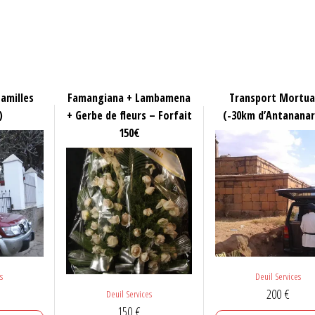
amilles
Famangiana + Lambamena
Transport Mortua
)
+ Gerbe de fleurs – Forfait
(-30km d’Antananar
150€
s
Deuil Services
200
€
Deuil Services
150
€