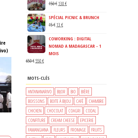
LE
LE
150
€
130
€
PRIX
PRIX
SPÉCIAL PICNIC & BRUNCH
INITIAL
ACTUEL
LE
LE
15
€
13
€
ÉTAIT :
EST :
PRIX
PRIX
150 €.
130 €.
COWORKING : DIGITAL
INITIAL
ACTUEL
ire
NOMAD A MADAGASCAR - 1
ÉTAIT :
EST :
ivo)
MOIS
15 €.
13 €.
LE
LE
650
€
550
€
PRIX
PRIX
INITIAL
ACTUEL
MOTS-CLÉS
ÉTAIT :
EST :
650 €.
550 €.
ANTANANARIVO
BIJOR
BIO
BIÈRE
BOISSONS
BOITE À BIJOU
CAFÉ
CHAMBRE
CHICKEN
CHOCOLAT
COAGRI
CODAL
CONFITURE
CREAM CHEESE
EPICERIE
FAMANGIANA
FLEURS
FROMAGE
FRUITS