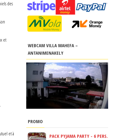
niels des
ison
x et
WEBCAM VILLA MAHEFA –
ANTANIMENAKELY
.
PROMO
tuel et à
PACK PYJAMA PARTY - 6 PERS.