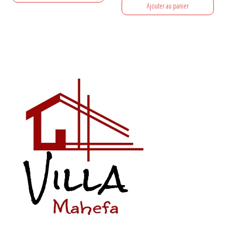
Ajouter au panier
initial
actuel
était :
est :
650 €.
550 €.