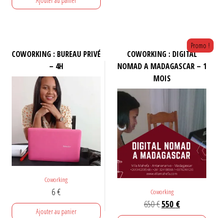
Ajouter au panier
Promo !
COWORKING : BUREAU PRIVÉ
COWORKING : DIGITAL
– 4H
NOMAD A MADAGASCAR – 1
MOIS
Coworking
6
€
Coworking
Le
Le
650
€
550
€
Ajouter au panier
prix
prix