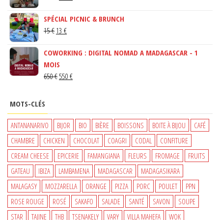
PRIX
PRIX
SPÉCIAL PICNIC & BRUNCH
INITIAL
ACTUEL
LE
LE
15
€
13
€
ÉTAIT :
EST :
PRIX
PRIX
150 €.
130 €.
COWORKING : DIGITAL NOMAD A MADAGASCAR - 1
INITIAL
ACTUEL
MOIS
ÉTAIT :
EST :
LE
LE
650
€
550
€
15 €.
13 €.
PRIX
PRIX
INITIAL
ACTUEL
MOTS-CLÉS
ÉTAIT :
EST :
650 €.
550 €.
ANTANANARIVO
BIJOR
BIO
BIÈRE
BOISSONS
BOITE À BIJOU
CAFÉ
CHAMBRE
CHICKEN
CHOCOLAT
COAGRI
CODAL
CONFITURE
CREAM CHEESE
EPICERIE
FAMANGIANA
FLEURS
FROMAGE
FRUITS
GATEAU
IBIZA
LAMBAMENA
MADAGASCAR
MADAGASIKARA
MALAGASY
MOZZARELLA
ORANGE
PIZZA
PORC
POULET
PPN
ROSE ROUGE
ROSÉ
SAKAFO
SALADE
SANTÉ
SAVON
SOUPE
STAR
TAJINE
THB
TSENAKELY
VARY
VILLA MAHEFA
WOK