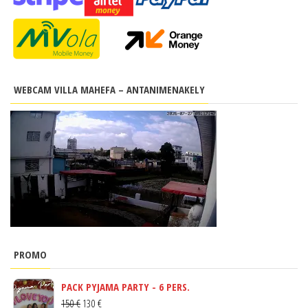
WEBCAM VILLA MAHEFA – ANTANIMENAKELY
PROMO
PACK PYJAMA PARTY - 6 PERS.
LE
LE
150
€
130
€