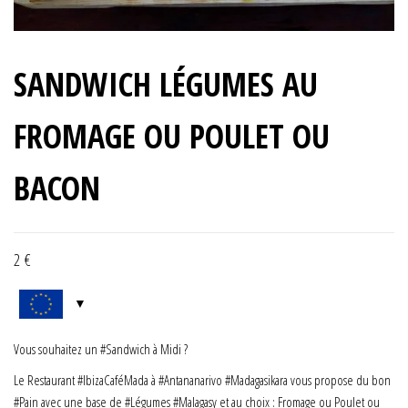
SANDWICH LÉGUMES AU
FROMAGE OU POULET OU
BACON
2
€
Vous souhaitez un #Sandwich à Midi ?
Le Restaurant #IbizaCaféMada à #Antananarivo #Madagasikara vous propose du bon
#Pain avec une base de #Légumes #Malagasy et au choix : Fromage ou Poulet ou