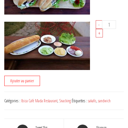
quantité
-
de
+
SANDWICH
LÉGUMES
AU
FROMAGE
OU
POULET
OU
Ajouter au panier
BACON
Catégories :
Ibiza Café Mada Restaurant
,
Snacking
Étiquettes :
sakafo
,
sandwich
Tweet This
Share on