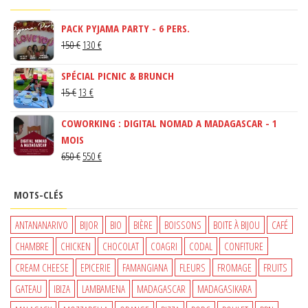
PACK PYJAMA PARTY - 6 PERS.
LE
LE
150
€
130
€
PRIX
PRIX
SPÉCIAL PICNIC & BRUNCH
INITIAL
ACTUEL
LE
LE
15
€
13
€
ÉTAIT :
EST :
PRIX
PRIX
150 €.
130 €.
COWORKING : DIGITAL NOMAD A MADAGASCAR - 1
INITIAL
ACTUEL
MOIS
ÉTAIT :
EST :
LE
LE
650
€
550
€
15 €.
13 €.
PRIX
PRIX
INITIAL
ACTUEL
MOTS-CLÉS
ÉTAIT :
EST :
650 €.
550 €.
ANTANANARIVO
BIJOR
BIO
BIÈRE
BOISSONS
BOITE À BIJOU
CAFÉ
CHAMBRE
CHICKEN
CHOCOLAT
COAGRI
CODAL
CONFITURE
CREAM CHEESE
EPICERIE
FAMANGIANA
FLEURS
FROMAGE
FRUITS
GATEAU
IBIZA
LAMBAMENA
MADAGASCAR
MADAGASIKARA