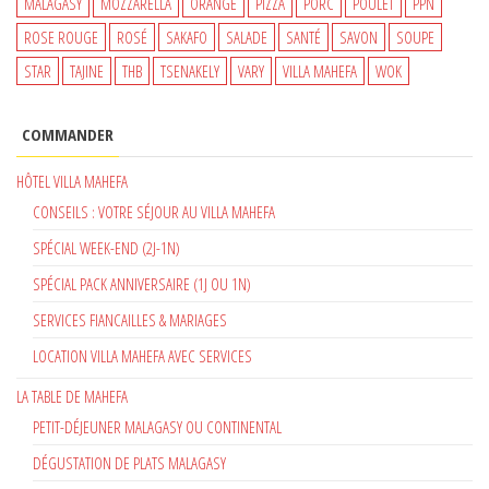
MALAGASY
MOZZARELLA
ORANGE
PIZZA
PORC
POULET
PPN
ROSE ROUGE
ROSÉ
SAKAFO
SALADE
SANTÉ
SAVON
SOUPE
STAR
TAJINE
THB
TSENAKELY
VARY
VILLA MAHEFA
WOK
COMMANDER
HÔTEL VILLA MAHEFA
CONSEILS : VOTRE SÉJOUR AU VILLA MAHEFA
SPÉCIAL WEEK-END (2J-1N)
SPÉCIAL PACK ANNIVERSAIRE (1J OU 1N)
SERVICES FIANCAILLES & MARIAGES
LOCATION VILLA MAHEFA AVEC SERVICES
LA TABLE DE MAHEFA
PETIT-DÉJEUNER MALAGASY OU CONTINENTAL
DÉGUSTATION DE PLATS MALAGASY