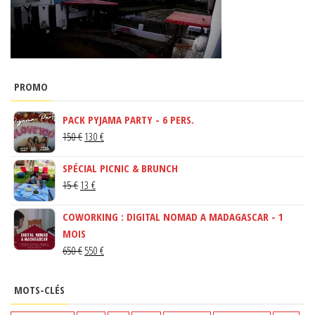
PROMO
PACK PYJAMA PARTY - 6 PERS.
LE
LE
150
€
130
€
PRIX
PRIX
SPÉCIAL PICNIC & BRUNCH
INITIAL
ACTUEL
LE
LE
15
€
13
€
ÉTAIT :
EST :
PRIX
PRIX
150 €.
130 €.
COWORKING : DIGITAL NOMAD A MADAGASCAR - 1
INITIAL
ACTUEL
MOIS
ÉTAIT :
EST :
LE
LE
650
€
550
€
15 €.
13 €.
PRIX
PRIX
INITIAL
ACTUEL
MOTS-CLÉS
ÉTAIT :
EST :