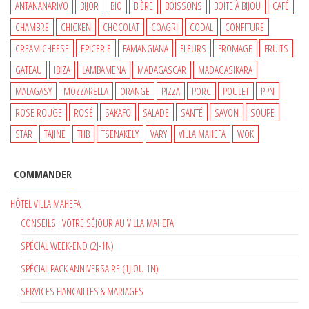
650 €.
550 €.
ANTANANARIVO
BIJOR
BIO
BIÈRE
BOISSONS
BOITE À BIJOU
CAFÉ
CHAMBRE
CHICKEN
CHOCOLAT
COAGRI
CODAL
CONFITURE
CREAM CHEESE
EPICERIE
FAMANGIANA
FLEURS
FROMAGE
FRUITS
GATEAU
IBIZA
LAMBAMENA
MADAGASCAR
MADAGASIKARA
MALAGASY
MOZZARELLA
ORANGE
PIZZA
PORC
POULET
PPN
ROSE ROUGE
ROSÉ
SAKAFO
SALADE
SANTÉ
SAVON
SOUPE
STAR
TAJINE
THB
TSENAKELY
VARY
VILLA MAHEFA
WOK
COMMANDER
HÔTEL VILLA MAHEFA
CONSEILS : VOTRE SÉJOUR AU VILLA MAHEFA
SPÉCIAL WEEK-END (2J-1N)
SPÉCIAL PACK ANNIVERSAIRE (1J OU 1N)
SERVICES FIANCAILLES & MARIAGES