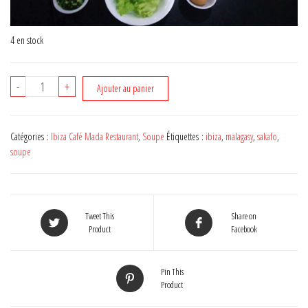
4 en stock
quantité
-
+
Ajouter au panier
de
SOUPE
TAMATAVE
Catégories :
Ibiza Café Mada Restaurant
,
Soupe
Étiquettes :
ibiza
,
malagasy
,
sakafo
,
soupe
Tweet This
Share on
Product
Facebook
Pin This
Product