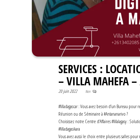
SERVICES : LOCAT
– VILLA MAHEFA 
20 juin 2022
Non
#Madagascar : Vous avez besoin d’un Bureau pour re
Réunion ou de Séminaire à #Antananarivo ?
Choisissez notre Centre d’Affaires #Malagasy : Solu
#Madagasikara
Vous avez aussi le choix entre plusieurs salles pour 