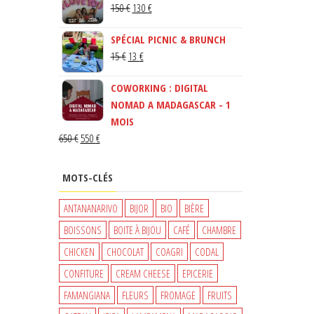
LE
LE
150
€
130
€
PRIX
PRIX
SPÉCIAL PICNIC & BRUNCH
INITIAL
ACTUEL
LE
LE
15
€
13
€
ÉTAIT :
EST :
PRIX
PRIX
150 €.
130 €.
COWORKING : DIGITAL
INITIAL
ACTUEL
NOMAD A MADAGASCAR - 1
ÉTAIT :
EST :
MOIS
15 €.
13 €.
LE
LE
650
€
550
€
PRIX
PRIX
INITIAL
ACTUEL
MOTS-CLÉS
ÉTAIT :
EST :
650 €.
550 €.
ANTANANARIVO
BIJOR
BIO
BIÈRE
BOISSONS
BOITE À BIJOU
CAFÉ
CHAMBRE
CHICKEN
CHOCOLAT
COAGRI
CODAL
CONFITURE
CREAM CHEESE
EPICERIE
FAMANGIANA
FLEURS
FROMAGE
FRUITS