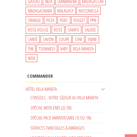
GATEAU
IBIZA
LAMBAMENA
MADAGASCAR
MADAGASIKARA
MALAGASY
MOZZARELLA
ORANGE
PIZZA
PORC
POULET
PPN
ROSE ROUGE
ROSÉ
SAKAFO
SALADE
SANTÉ
SAVON
SOUPE
STAR
TAJINE
THB
TSENAKELY
VARY
VILLA MAHEFA
WOK
COMMANDER
HÔTEL VILLA MAHEFA
CONSEILS : VOTRE SÉJOUR AU VILLA MAHEFA
SPÉCIAL WEEK-END (2J-1N)
SPÉCIAL PACK ANNIVERSAIRE (1J OU 1N)
SERVICES FIANCAILLES & MARIAGES