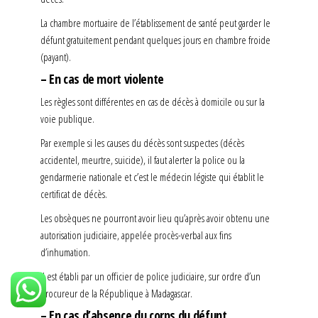
La chambre mortuaire de l’établissement de santé peut garder le
défunt gratuitement pendant quelques jours en chambre froide
(payant).
– En cas de mort violente
Les règles sont différentes en cas de décès à domicile ou sur la
voie publique.
Par exemple si les causes du décès sont suspectes (décès
accidentel, meurtre, suicide), il faut alerter la police ou la
gendarmerie nationale et c’est le médecin légiste qui établit le
certificat de décès.
Les obsèques ne pourront avoir lieu qu’après avoir obtenu une
autorisation judiciaire, appelée procès-verbal aux fins
d’inhumation.
Il est établi par un officier de police judiciaire, sur ordre d’un
procureur de la République à Madagascar.
– En cas d’absence du corps du défunt