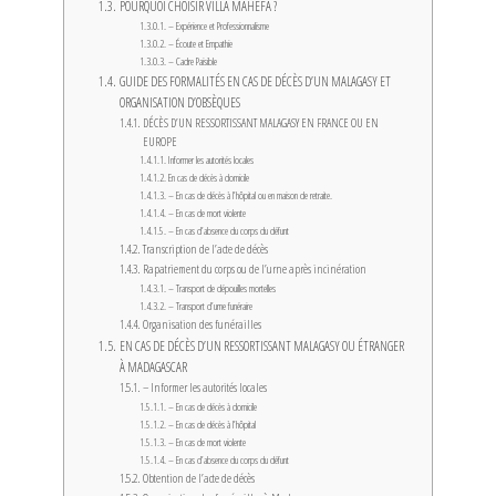
POURQUOI CHOISIR VILLA MAHEFA ?
– Expérience et Professionnalisme
– Écoute et Empathie
– Cadre Paisible
GUIDE DES FORMALITÉS EN CAS DE DÉCÈS D’UN MALAGASY ET
ORGANISATION D’OBSÈQUES
DÉCÈS D’UN RESSORTISSANT MALAGASY EN FRANCE OU EN
EUROPE
Informer les autorités locales
En cas de décès à domicile
– En cas de décès à l’hôpital ou en maison de retraite.
– En cas de mort violente
– En cas d’absence du corps du défunt
Transcription de l’acte de décès
Rapatriement du corps ou de l’urne après incinération
– Transport de dépouilles mortelles
– Transport d’urne funéraire
Organisation des funérailles
EN CAS DE DÉCÈS D’UN RESSORTISSANT MALAGASY OU ÉTRANGER
À MADAGASCAR
– Informer les autorités locales
– En cas de décès à domicile
– En cas de décès à l’hôpital
– En cas de mort violente
– En cas d’absence du corps du défunt
Obtention de l’acte de décès