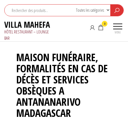
Aller
au
contenu
VILLA MAHEFA
0
HÔTEL RESTAURANT – LOUNGE
MENU
BAR
MAISON FUNÉRAIRE,
FORMALITÉS EN CAS DE
DÉCÈS ET SERVICES
OBSÈQUES A
ANTANANARIVO
MADAGASCAR