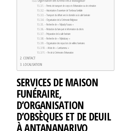
Organisation des funérailles à Madagascar
– Permis de transport de corps et d’inhumation ou de crémation
– Autorisation d’ouverture de Tombeau familiale
– Transport du défunt vers le domicile ou la salle funéraire
– Organisation de la Cérémonie Religieuse
– Recherche de « Mpiady Fasana »
– Rédaction du faire-part et information du décès
– Préparation de la salle funéraire
– Recherche de « Mpikabary »
– Organisation des repas lors de veillées funéraires
– Achat de « Lambamena »
– Fin de la Cérémonie d’inhumation
CONTACT
LOCALISATION
SERVICES DE MAISON
FUNÉRAIRE,
D’ORGANISATION
D’OBSÈQUES ET DE DEUIL
À ANTANANARIVO