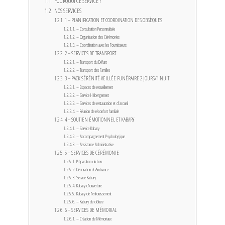
POURQUOI CE SERVICE ?
NOS SERVICES
1 – PLANIFICATION ET COORDINATION DES OBSÈQUES
– Consultation Personnalisée
– Organisation des Cérémonies
– Coordination avec les Fournisseurs
2 – SERVICES DE TRANSPORT
– Transport du Défunt
– Transport des Familles
3 – PACK SÉRÉNITÉ VEILLÉE FUNÉRAIRE 2 JOURS/1 NUIT
– Espaces de recueillement
– Service Hébergement
– Services de restauration et d’accueil
– Réunion de réconfort familiale
4 – SOUTIEN ÉMOTIONNEL ET KABARY
– Service Kabary
– Accompagnement Psychologique
– Assistance Administrative
5 – SERVICES DE CÉRÉMONIE
Préparation du Lieu
Décoration et Ambiance
Service Kabary
Kabary d’ouverture
Kabary de l’enfouissement
– Kabary de clôture
6 – SERVICES DE MÉMORIAL
– Création de Mémoriaux