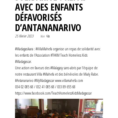
AVEC DES ENFANTS
DÉFAVORISÉS
D’ANTANANARIVO
25 février 2023
Non
#Madagasikara : #VillaMahefa organise un repas de solidarité avec
les enfants de l’Association #THKM Teach Homeless Kids
#Madagascar.
Une action en faveurs des #Malagasy sans-abris par l’équipe de
notre restaurant Villa #Mahefa et des bénévoles de Mialy Rabe.
#Antananarivo #MyMadagascar www.villamahefa.com
034 02 085 68 / 032 41 085 68 / 033 89 655 68
https://www.facebook.com/TeachHomelessKidsMadagascar