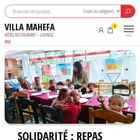
Aller
au
contenu
VILLA MAHEFA
0
HÔTEL RESTAURANT – LOUNGE
MENU
BAR
SOLIDARITÉ : REPAS