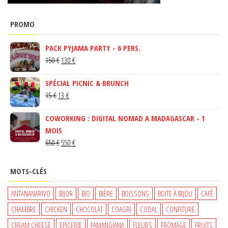
PROMO
PACK PYJAMA PARTY - 6 PERS.
LE
LE
150
€
130
€
PRIX
PRIX
SPÉCIAL PICNIC & BRUNCH
INITIAL
ACTUEL
LE
LE
15
€
13
€
ÉTAIT :
EST :
PRIX
PRIX
150 €.
130 €.
COWORKING : DIGITAL NOMAD A MADAGASCAR - 1
INITIAL
ACTUEL
MOIS
ÉTAIT :
EST :
LE
LE
650
€
550
€
15 €.
13 €.
PRIX
PRIX
INITIAL
ACTUEL
MOTS-CLÉS
ÉTAIT :
EST :
650 €.
550 €.
ANTANANARIVO
BIJOR
BIO
BIÈRE
BOISSONS
BOITE À BIJOU
CAFÉ
CHAMBRE
CHICKEN
CHOCOLAT
COAGRI
CODAL
CONFITURE
CREAM CHEESE
EPICERIE
FAMANGIANA
FLEURS
FROMAGE
FRUITS