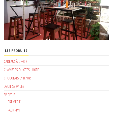
LES PRODUITS
CADEAUX À OFFRIR
CHAMBRES D'HÔTES - HÔTEL
CHOCOLATS BY BIJ'OR
DEUIL SERVICES
EPICERIE
CREMERIE
PACK PPN