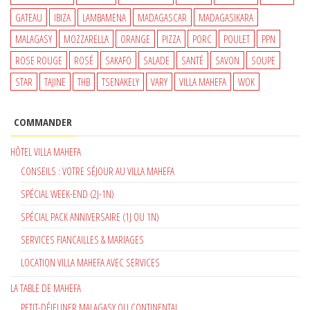
GATEAU
IBIZA
LAMBAMENA
MADAGASCAR
MADAGASIKARA
MALAGASY
MOZZARELLA
ORANGE
PIZZA
PORC
POULET
PPN
ROSE ROUGE
ROSÉ
SAKAFO
SALADE
SANTÉ
SAVON
SOUPE
STAR
TAJINE
THB
TSENAKELY
VARY
VILLA MAHEFA
WOK
COMMANDER
HÔTEL VILLA MAHEFA
CONSEILS : VOTRE SÉJOUR AU VILLA MAHEFA
SPÉCIAL WEEK-END (2J-1N)
SPÉCIAL PACK ANNIVERSAIRE (1J OU 1N)
SERVICES FIANCAILLES & MARIAGES
LOCATION VILLA MAHEFA AVEC SERVICES
LA TABLE DE MAHEFA
PETIT-DÉJEUNER MALAGASY OU CONTINENTAL