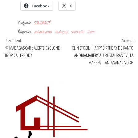
Facebook
X
Catégorie
SOLIDARITÉ
Étiquettes
antananarivo
malagasy
solidarité
thkm
Navigation
Article
Art
Précédent
Suivant
précédent
sui
MADAGASCAR : ALERTE CYCLONE
CLIN D’OEIL : HAPPY BIRTHDAY DE KANTO
de
TROPICAL FREDDY
ANDRIAMAHERY AU RESTAURANT VILLA
l’article
MAHEFA – ANTANANARIVO