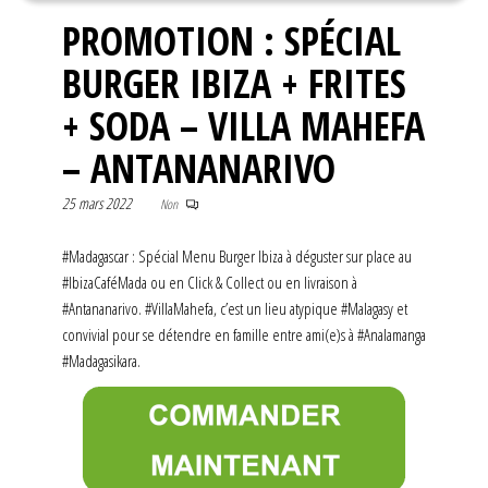
PROMOTION : SPÉCIAL
BURGER IBIZA + FRITES
+ SODA – VILLA MAHEFA
– ANTANANARIVO
25 mars 2022
Non
#Madagascar : Spécial Menu Burger Ibiza à déguster sur place au
#IbizaCaféMada ou en Click & Collect ou en livraison à
#Antananarivo. #VillaMahefa, c’est un lieu atypique #Malagasy et
convivial pour se détendre en famille entre ami(e)s à #Analamanga
#Madagasikara.