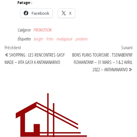
Partager :
Facebook
X
Catégorie
PROMOTION
Étiquettes
burger
frites
madagascar
potatoes
Navigation
Article
Art
Précédent
Suivant
précédent
sui
SHOPPING : LES RENCONTRES GASY
BONS PLANS TOURISME : TSENABEN’NY
de
MADE – VITA GASY A ANTANANARIVO
FIZAHANTANY – 31 MARS – 1 & 2 AVRIL
l’article
2022 – ANTANANARIVO