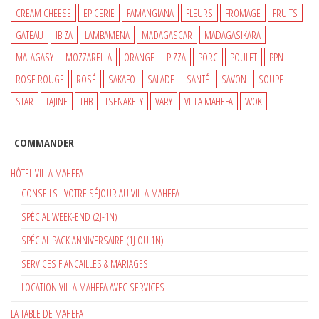
CREAM CHEESE
EPICERIE
FAMANGIANA
FLEURS
FROMAGE
FRUITS
GATEAU
IBIZA
LAMBAMENA
MADAGASCAR
MADAGASIKARA
MALAGASY
MOZZARELLA
ORANGE
PIZZA
PORC
POULET
PPN
ROSE ROUGE
ROSÉ
SAKAFO
SALADE
SANTÉ
SAVON
SOUPE
STAR
TAJINE
THB
TSENAKELY
VARY
VILLA MAHEFA
WOK
COMMANDER
HÔTEL VILLA MAHEFA
CONSEILS : VOTRE SÉJOUR AU VILLA MAHEFA
SPÉCIAL WEEK-END (2J-1N)
SPÉCIAL PACK ANNIVERSAIRE (1J OU 1N)
SERVICES FIANCAILLES & MARIAGES
LOCATION VILLA MAHEFA AVEC SERVICES
LA TABLE DE MAHEFA