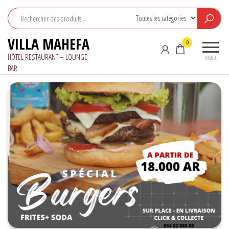
Aller
au
contenu
VILLA MAHEFA
0
HÔTEL RESTAURANT – LOUNGE
MENU
BAR