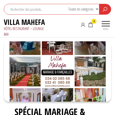
Aller
au
contenu
VILLA MAHEFA
0
HÔTEL RESTAURANT – LOUNGE
MENU
BAR
SPÉCIAL MARIAGE &