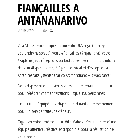
FIANÇAILLES A
ANTANANARIVO
2 mai 2023
Non
Villa Mahefa vous propose pour votre #Mariage (mariazy na
vodiondry na soratra), votre #Fiançailles (fangatahana), votre
#Baptême, vos réceptions ou tout autres évènements familiaux
dans un #Espace calme, élégant, convivial et d’exception à
Antanimenakely #Antananarivo Atsimondrano – #Madagascar.
Nous disposons de plusieurs salles, d’une terrasse et d’un jardin
pour célébrer vos manifestations jusqu’à 150 personnes.
Une cuisine équipée est disponible durant votre évènement
pour un service traiteur extérieur.
Organiser votre cérémonie au Villa Mahefa, c’est se doter d’une
équipe attentive, réactive et disponible pour la réalisation de
votre projet.