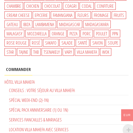
CHAMBRE
CHICKEN
CHOCOLAT
COAGRI
CODAL
CONFITURE
CREAM CHEESE
EPICERIE
FAMANGIANA
FLEURS
FROMAGE
FRUITS
GATEAU
IBIZA
LAMBAMENA
MADAGASCAR
MADAGASIKARA
MALAGASY
MOZZARELLA
ORANGE
PIZZA
PORC
POULET
PPN
ROSE ROUGE
ROSÉ
SAKAFO
SALADE
SANTÉ
SAVON
SOUPE
STAR
TAJINE
THB
TSENAKELY
VARY
VILLA MAHEFA
WOK
COMMANDER
HÔTEL VILLA MAHEFA
CONSEILS : VOTRE SÉJOUR AU VILLA MAHEFA
SPÉCIAL WEEK-END (2J-1N)
SPÉCIAL PACK ANNIVERSAIRE (1J OU 1N)
EUR
SERVICES FIANCAILLES & MARIAGES
LOCATION VILLA MAHEFA AVEC SERVICES