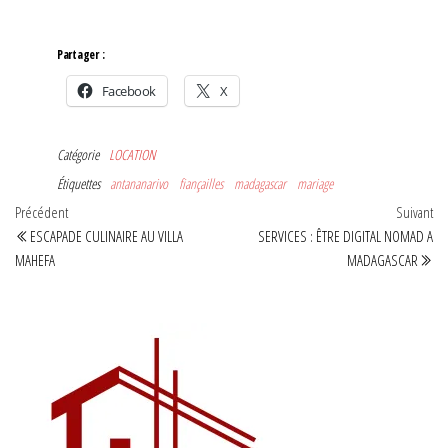
Partager :
Facebook
X
Catégorie
LOCATION
Étiquettes
antananarivo
fiançailles
madagascar
mariage
Navigation
Article
Art
Précédent
Suivant
précédent
sui
ESCAPADE CULINAIRE AU VILLA
SERVICES : ÊTRE DIGITAL NOMAD A
de
MAHEFA
MADAGASCAR
l’article