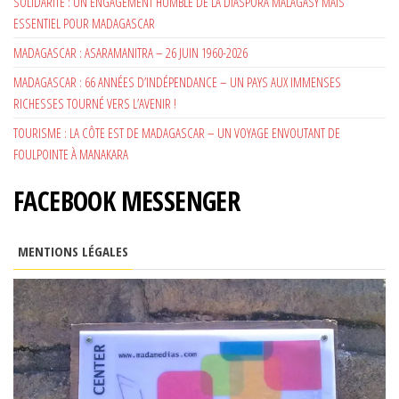
SOLIDARITÉ : UN ENGAGEMENT HUMBLE DE LA DIASPORA MALAGASY MAIS
ESSENTIEL POUR MADAGASCAR
MADAGASCAR : ASARAMANITRA – 26 JUIN 1960-2026
MADAGASCAR : 66 ANNÉES D’INDÉPENDANCE – UN PAYS AUX IMMENSES
RICHESSES TOURNÉ VERS L’AVENIR !
TOURISME : LA CÔTE EST DE MADAGASCAR – UN VOYAGE ENVOUTANT DE
FOULPOINTE À MANAKARA
FACEBOOK MESSENGER
MENTIONS LÉGALES