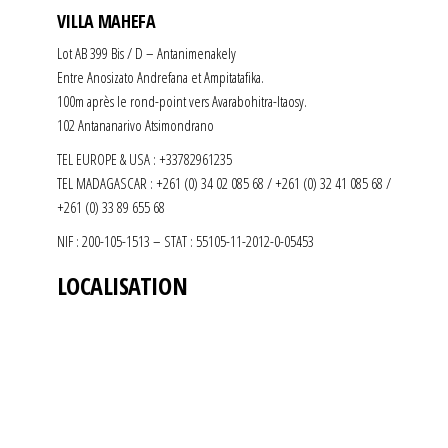
VILLA MAHEFA
Lot AB 399 Bis / D – Antanimenakely
Entre Anosizato Andrefana et Ampitatafika.
100m après le rond-point vers Avarabohitra-Itaosy.
102 Antananarivo Atsimondrano
TEL EUROPE & USA : +33782961235
TEL MADAGASCAR : +261 (0) 34 02 085 68 / +261 (0) 32 41 085 68 /
+261 (0) 33 89 655 68
NIF : 200-105-1513 – STAT : 55105-11-2012-0-05453
LOCALISATION