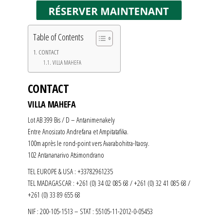
Table of Contents
CONTACT
VILLA MAHEFA
CONTACT
VILLA MAHEFA
Lot AB 399 Bis / D – Antanimenakely
Entre Anosizato Andrefana et Ampitatafika.
100m après le rond-point vers Avarabohitra-Itaosy.
102 Antananarivo Atsimondrano
TEL EUROPE & USA : +33782961235
TEL MADAGASCAR : +261 (0) 34 02 085 68 / +261 (0) 32 41 085 68 /
+261 (0) 33 89 655 68
NIF : 200-105-1513 – STAT : 55105-11-2012-0-05453