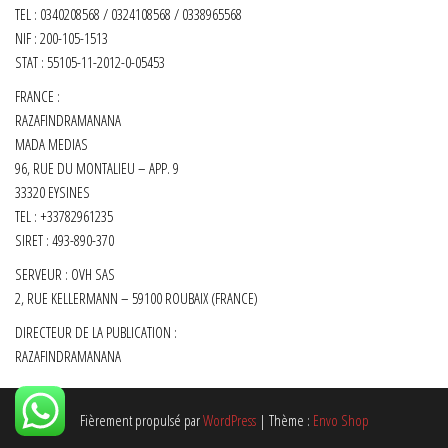
TEL : 0340208568 / 0324108568 / 0338965568
NIF : 200-105-1513
STAT : 55105-11-2012-0-05453
FRANCE :
RAZAFINDRAMANANA
MADA MEDIAS
96, RUE DU MONTALIEU – APP. 9
33320 EYSINES
TEL : +33782961235
SIRET :
493-890-370
SERVEUR : OVH SAS
2, RUE KELLERMANN – 59100 ROUBAIX (FRANCE)
DIRECTEUR DE LA PUBLICATION :
RAZAFINDRAMANANA
Fièrement propulsé par
WordPress
|
Thème :
Envo Shop