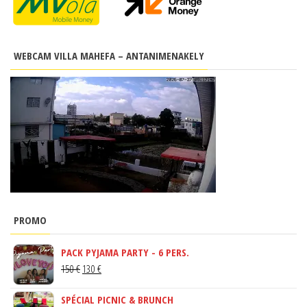
WEBCAM VILLA MAHEFA – ANTANIMENAKELY
PROMO
PACK PYJAMA PARTY - 6 PERS.
LE
LE
150
€
130
€
PRIX
PRIX
SPÉCIAL PICNIC & BRUNCH
INITIAL
ACTUEL