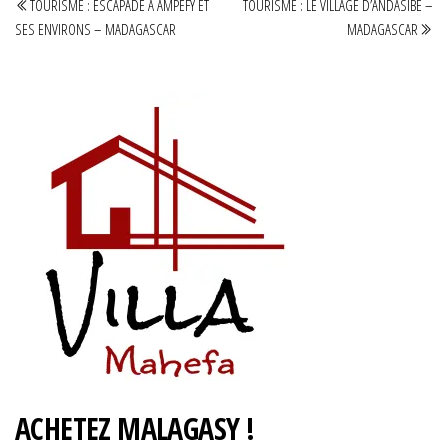
précédent
sui
TOURISME : ESCAPADE A AMPEFY ET
TOURISME : LE VILLAGE D’ANDASIBE –
de
SES ENVIRONS – MADAGASCAR
MADAGASCAR
l’article
ACHETEZ MALAGASY !