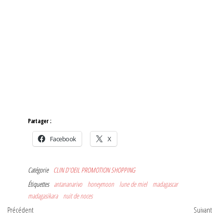
Partager :
Facebook
X
Catégorie
CLIN D'OEIL
PROMOTION
SHOPPING
Étiquettes
antananarivo
honeymoon
lune de miel
madagascar
madagasikara
nuit de noces
Navigation
Article
Art
Précédent
Suivant