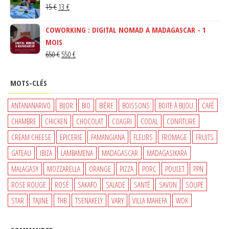
LE
LE
15
€
13
€
ÉTAIT :
EST :
PRIX
PRIX
150 €.
130 €.
COWORKING : DIGITAL NOMAD A MADAGASCAR - 1
INITIAL
ACTUEL
MOIS
ÉTAIT :
EST :
LE
LE
650
€
550
€
15 €.
13 €.
PRIX
PRIX
INITIAL
ACTUEL
MOTS-CLÉS
ÉTAIT :
EST :
650 €.
550 €.
ANTANANARIVO
BIJOR
BIO
BIÈRE
BOISSONS
BOITE À BIJOU
CAFÉ
CHAMBRE
CHICKEN
CHOCOLAT
COAGRI
CODAL
CONFITURE
CREAM CHEESE
EPICERIE
FAMANGIANA
FLEURS
FROMAGE
FRUITS
GATEAU
IBIZA
LAMBAMENA
MADAGASCAR
MADAGASIKARA
MALAGASY
MOZZARELLA
ORANGE
PIZZA
PORC
POULET
PPN
ROSE ROUGE
ROSÉ
SAKAFO
SALADE
SANTÉ
SAVON
SOUPE
STAR
TAJINE
THB
TSENAKELY
VARY
VILLA MAHEFA
WOK