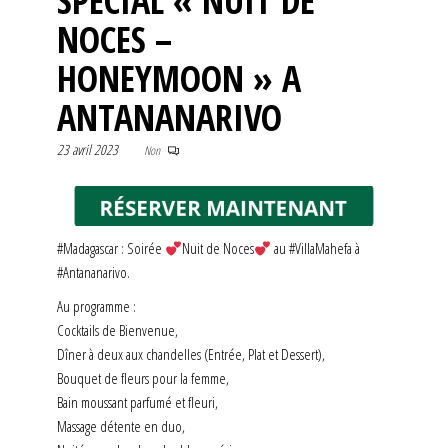
SPÉCIAL « NUIT DE
NOCES –
HONEYMOON » A
ANTANANARIVO
23 avril 2023
Non
#Madagascar : Soirée
Nuit de Noces
au #VillaMahefa à
#Antananarivo.
Au programme :
Cocktails de Bienvenue,
Dîner à deux aux chandelles (Entrée, Plat et Dessert),
Bouquet de fleurs pour la femme,
Bain moussant parfumé et fleuri,
Massage détente en duo,