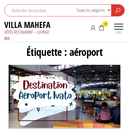
Aller
au
contenu
VILLA MAHEFA
0
HÔTEL RESTAURANT – LOUNGE
MENU
BAR
Étiquette :
aéroport