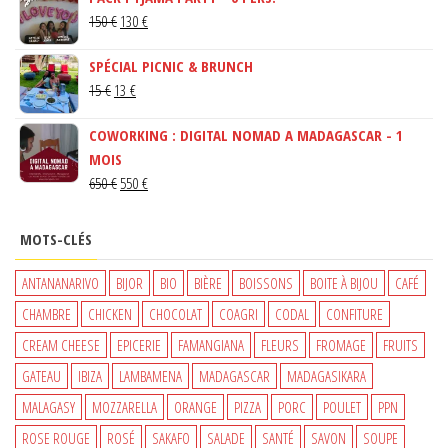
LE
LE
150
€
130
€
PRIX
PRIX
SPÉCIAL PICNIC & BRUNCH
INITIAL
ACTUEL
LE
LE
15
€
13
€
ÉTAIT :
EST :
PRIX
PRIX
150 €.
130 €.
COWORKING : DIGITAL NOMAD A MADAGASCAR - 1
INITIAL
ACTUEL
MOIS
ÉTAIT :
EST :
LE
LE
650
€
550
€
15 €.
13 €.
PRIX
PRIX
INITIAL
ACTUEL
MOTS-CLÉS
ÉTAIT :
EST :
650 €.
550 €.
ANTANANARIVO
BIJOR
BIO
BIÈRE
BOISSONS
BOITE À BIJOU
CAFÉ
CHAMBRE
CHICKEN
CHOCOLAT
COAGRI
CODAL
CONFITURE
CREAM CHEESE
EPICERIE
FAMANGIANA
FLEURS
FROMAGE
FRUITS
GATEAU
IBIZA
LAMBAMENA
MADAGASCAR
MADAGASIKARA
MALAGASY
MOZZARELLA
ORANGE
PIZZA
PORC
POULET
PPN
ROSE ROUGE
ROSÉ
SAKAFO
SALADE
SANTÉ
SAVON
SOUPE