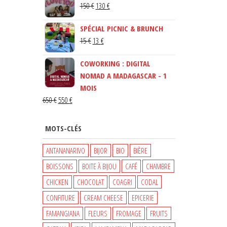
LE
LE
150
€
130
€
PRIX
PRIX
SPÉCIAL PICNIC & BRUNCH
INITIAL
ACTUEL
LE
LE
15
€
13
€
ÉTAIT :
EST :
PRIX
PRIX
150 €.
130 €.
COWORKING : DIGITAL
INITIAL
ACTUEL
NOMAD A MADAGASCAR - 1
ÉTAIT :
EST :
MOIS
15 €.
13 €.
LE
LE
650
€
550
€
PRIX
PRIX
INITIAL
ACTUEL
MOTS-CLÉS
ÉTAIT :
EST :
650 €.
550 €.
ANTANANARIVO
BIJOR
BIO
BIÈRE
BOISSONS
BOITE À BIJOU
CAFÉ
CHAMBRE
CHICKEN
CHOCOLAT
COAGRI
CODAL
CONFITURE
CREAM CHEESE
EPICERIE
FAMANGIANA
FLEURS
FROMAGE
FRUITS