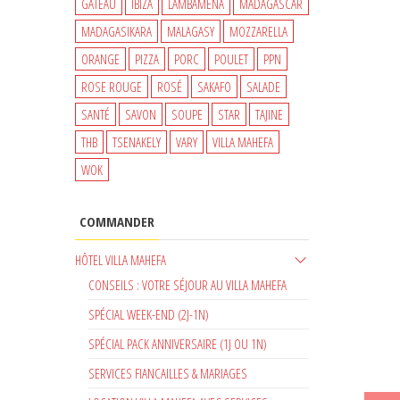
GATEAU
IBIZA
LAMBAMENA
MADAGASCAR
MADAGASIKARA
MALAGASY
MOZZARELLA
ORANGE
PIZZA
PORC
POULET
PPN
ROSE ROUGE
ROSÉ
SAKAFO
SALADE
SANTÉ
SAVON
SOUPE
STAR
TAJINE
THB
TSENAKELY
VARY
VILLA MAHEFA
WOK
COMMANDER
HÔTEL VILLA MAHEFA
CONSEILS : VOTRE SÉJOUR AU VILLA MAHEFA
SPÉCIAL WEEK-END (2J-1N)
SPÉCIAL PACK ANNIVERSAIRE (1J OU 1N)
SERVICES FIANCAILLES & MARIAGES