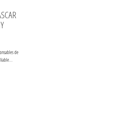
ASCAR
NY
ponsables de
bliable…