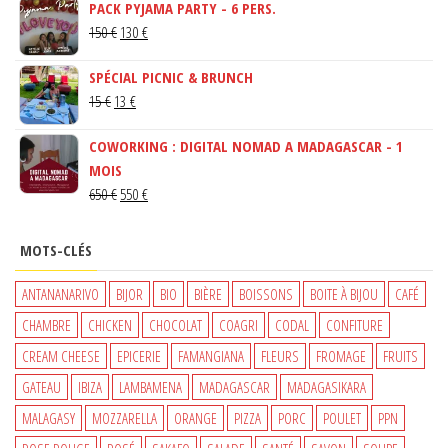
PACK PYJAMA PARTY - 6 PERS.
LE
LE
150
€
130
€
PRIX
PRIX
SPÉCIAL PICNIC & BRUNCH
INITIAL
ACTUEL
LE
LE
15
€
13
€
ÉTAIT :
EST :
PRIX
PRIX
150 €.
130 €.
COWORKING : DIGITAL NOMAD A MADAGASCAR - 1
INITIAL
ACTUEL
MOIS
ÉTAIT :
EST :
LE
LE
650
€
550
€
15 €.
13 €.
PRIX
PRIX
INITIAL
ACTUEL
MOTS-CLÉS
ÉTAIT :
EST :
650 €.
550 €.
ANTANANARIVO
BIJOR
BIO
BIÈRE
BOISSONS
BOITE À BIJOU
CAFÉ
CHAMBRE
CHICKEN
CHOCOLAT
COAGRI
CODAL
CONFITURE
CREAM CHEESE
EPICERIE
FAMANGIANA
FLEURS
FROMAGE
FRUITS
GATEAU
IBIZA
LAMBAMENA
MADAGASCAR
MADAGASIKARA
MALAGASY
MOZZARELLA
ORANGE
PIZZA
PORC
POULET
PPN