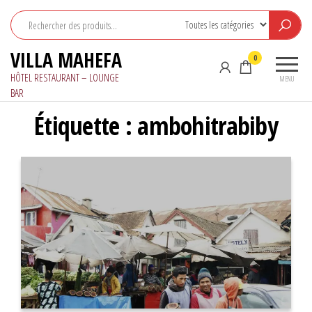
Aller
au
contenu
VILLA MAHEFA
0
HÔTEL RESTAURANT – LOUNGE
MENU
BAR
Étiquette :
ambohitrabiby