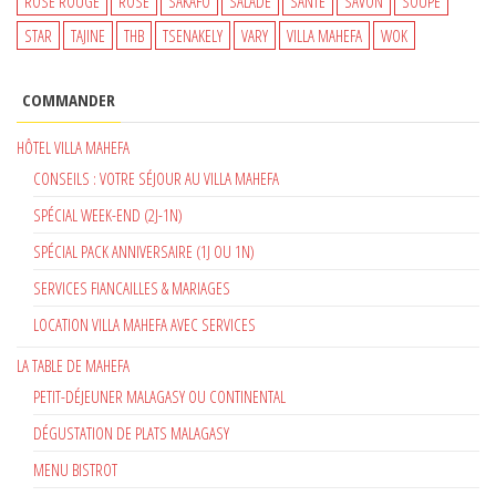
ROSE ROUGE
ROSÉ
SAKAFO
SALADE
SANTÉ
SAVON
SOUPE
STAR
TAJINE
THB
TSENAKELY
VARY
VILLA MAHEFA
WOK
COMMANDER
HÔTEL VILLA MAHEFA
CONSEILS : VOTRE SÉJOUR AU VILLA MAHEFA
SPÉCIAL WEEK-END (2J-1N)
SPÉCIAL PACK ANNIVERSAIRE (1J OU 1N)
SERVICES FIANCAILLES & MARIAGES
LOCATION VILLA MAHEFA AVEC SERVICES
LA TABLE DE MAHEFA
PETIT-DÉJEUNER MALAGASY OU CONTINENTAL
DÉGUSTATION DE PLATS MALAGASY
MENU BISTROT