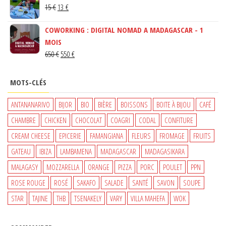
LE
LE
15
€
13
€
ÉTAIT :
EST :
PRIX
PRIX
150 €.
130 €.
COWORKING : DIGITAL NOMAD A MADAGASCAR - 1
INITIAL
ACTUEL
MOIS
ÉTAIT :
EST :
LE
LE
650
€
550
€
15 €.
13 €.
PRIX
PRIX
INITIAL
ACTUEL
MOTS-CLÉS
ÉTAIT :
EST :
650 €.
550 €.
ANTANANARIVO
BIJOR
BIO
BIÈRE
BOISSONS
BOITE À BIJOU
CAFÉ
CHAMBRE
CHICKEN
CHOCOLAT
COAGRI
CODAL
CONFITURE
CREAM CHEESE
EPICERIE
FAMANGIANA
FLEURS
FROMAGE
FRUITS
GATEAU
IBIZA
LAMBAMENA
MADAGASCAR
MADAGASIKARA
MALAGASY
MOZZARELLA
ORANGE
PIZZA
PORC
POULET
PPN
ROSE ROUGE
ROSÉ
SAKAFO
SALADE
SANTÉ
SAVON
SOUPE
STAR
TAJINE
THB
TSENAKELY
VARY
VILLA MAHEFA
WOK