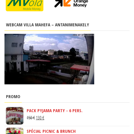
WEBCAM VILLA MAHEFA – ANTANIMENAKELY
PROMO
PACK PYJAMA PARTY - 6 PERS.
LE
LE
150
€
130
€
PRIX
PRIX
SPÉCIAL PICNIC & BRUNCH
INITIAL
ACTUEL