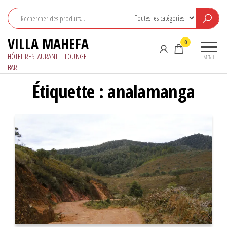
Aller
au
contenu
VILLA MAHEFA
0
HÔTEL RESTAURANT – LOUNGE
MENU
BAR
Étiquette :
analamanga