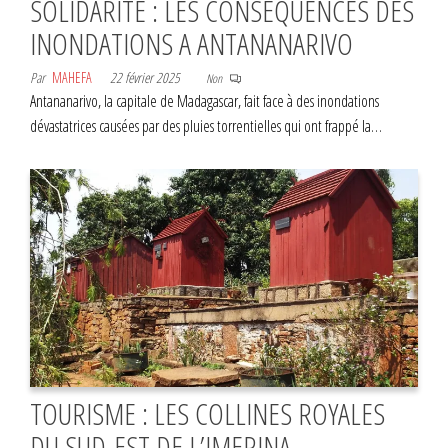
SOLIDARITÉ : LES CONSÉQUENCES DES
INONDATIONS A ANTANANARIVO
Par
MAHEFA
22 février 2025
Non
Antananarivo, la capitale de Madagascar, fait face à des inondations
dévastatrices causées par des pluies torrentielles qui ont frappé la…
TOURISME : LES COLLINES ROYALES
DU SUD-EST DE L’IMERINA