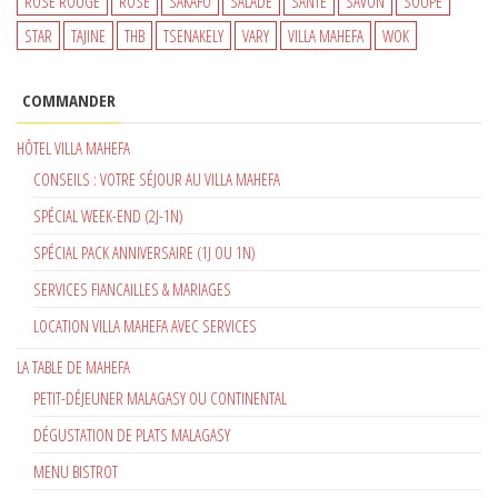
ROSE ROUGE
ROSÉ
SAKAFO
SALADE
SANTÉ
SAVON
SOUPE
STAR
TAJINE
THB
TSENAKELY
VARY
VILLA MAHEFA
WOK
COMMANDER
HÔTEL VILLA MAHEFA
CONSEILS : VOTRE SÉJOUR AU VILLA MAHEFA
SPÉCIAL WEEK-END (2J-1N)
SPÉCIAL PACK ANNIVERSAIRE (1J OU 1N)
SERVICES FIANCAILLES & MARIAGES
LOCATION VILLA MAHEFA AVEC SERVICES
LA TABLE DE MAHEFA
PETIT-DÉJEUNER MALAGASY OU CONTINENTAL
DÉGUSTATION DE PLATS MALAGASY
MENU BISTROT