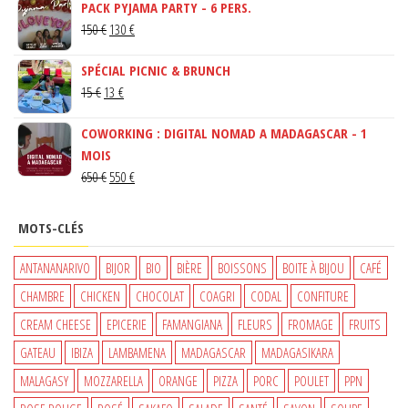
PACK PYJAMA PARTY - 6 PERS.
LE
LE
150
€
130
€
PRIX
PRIX
SPÉCIAL PICNIC & BRUNCH
INITIAL
ACTUEL
LE
LE
15
€
13
€
ÉTAIT :
EST :
PRIX
PRIX
150 €.
130 €.
COWORKING : DIGITAL NOMAD A MADAGASCAR - 1
INITIAL
ACTUEL
MOIS
ÉTAIT :
EST :
LE
LE
650
€
550
€
15 €.
13 €.
PRIX
PRIX
INITIAL
ACTUEL
MOTS-CLÉS
ÉTAIT :
EST :
650 €.
550 €.
ANTANANARIVO
BIJOR
BIO
BIÈRE
BOISSONS
BOITE À BIJOU
CAFÉ
CHAMBRE
CHICKEN
CHOCOLAT
COAGRI
CODAL
CONFITURE
CREAM CHEESE
EPICERIE
FAMANGIANA
FLEURS
FROMAGE
FRUITS
GATEAU
IBIZA
LAMBAMENA
MADAGASCAR
MADAGASIKARA
MALAGASY
MOZZARELLA
ORANGE
PIZZA
PORC
POULET
PPN