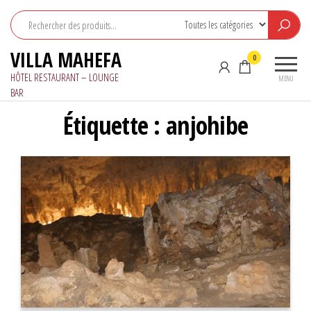
Aller
au
contenu
VILLA MAHEFA
0
HÔTEL RESTAURANT – LOUNGE
MENU
BAR
Étiquette :
anjohibe