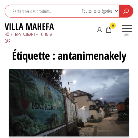
Aller
au
contenu
VILLA MAHEFA
0
HÔTEL RESTAURANT – LOUNGE
MENU
BAR
Étiquette :
antanimenakely