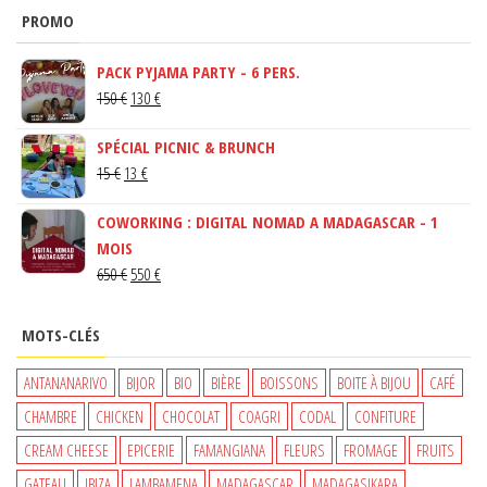
PROMO
PACK PYJAMA PARTY - 6 PERS.
LE
LE
150
€
130
€
PRIX
PRIX
SPÉCIAL PICNIC & BRUNCH
INITIAL
ACTUEL
LE
LE
15
€
13
€
ÉTAIT :
EST :
PRIX
PRIX
150 €.
130 €.
COWORKING : DIGITAL NOMAD A MADAGASCAR - 1
INITIAL
ACTUEL
MOIS
ÉTAIT :
EST :
LE
LE
650
€
550
€
15 €.
13 €.
PRIX
PRIX
INITIAL
ACTUEL
MOTS-CLÉS
ÉTAIT :
EST :
650 €.
550 €.
ANTANANARIVO
BIJOR
BIO
BIÈRE
BOISSONS
BOITE À BIJOU
CAFÉ
CHAMBRE
CHICKEN
CHOCOLAT
COAGRI
CODAL
CONFITURE
CREAM CHEESE
EPICERIE
FAMANGIANA
FLEURS
FROMAGE
FRUITS
GATEAU
IBIZA
LAMBAMENA
MADAGASCAR
MADAGASIKARA