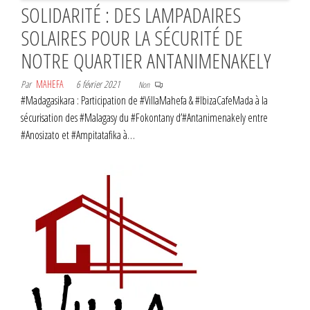
SOLIDARITÉ : DES LAMPADAIRES
SOLAIRES POUR LA SÉCURITÉ DE
NOTRE QUARTIER ANTANIMENAKELY
Par
MAHEFA
6 février 2021
Non
#Madagasikara : Participation de #VillaMahefa & #IbizaCafeMada à la
sécurisation des #Malagasy du #Fokontany d’#Antanimenakely entre
#Anosizato et #Ampitatafika à…