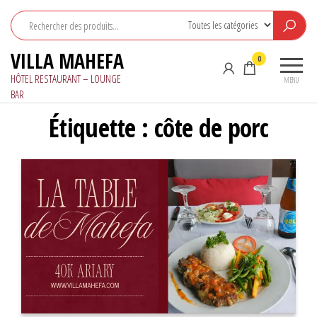
Aller
au
contenu
VILLA MAHEFA
0
HÔTEL RESTAURANT – LOUNGE
MENU
BAR
Étiquette :
côte de porc