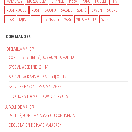
MALAGASY
MOZZARELLA
ORANGE
PIZZA
PORC
POULET
PPN
ROSE ROUGE
ROSÉ
SAKAFO
SALADE
SANTÉ
SAVON
SOUPE
STAR
TAJINE
THB
TSENAKELY
VARY
VILLA MAHEFA
WOK
COMMANDER
HÔTEL VILLA MAHEFA
CONSEILS : VOTRE SÉJOUR AU VILLA MAHEFA
SPÉCIAL WEEK-END (2J-1N)
SPÉCIAL PACK ANNIVERSAIRE (1J OU 1N)
SERVICES FIANCAILLES & MARIAGES
LOCATION VILLA MAHEFA AVEC SERVICES
LA TABLE DE MAHEFA
PETIT-DÉJEUNER MALAGASY OU CONTINENTAL
DÉGUSTATION DE PLATS MALAGASY