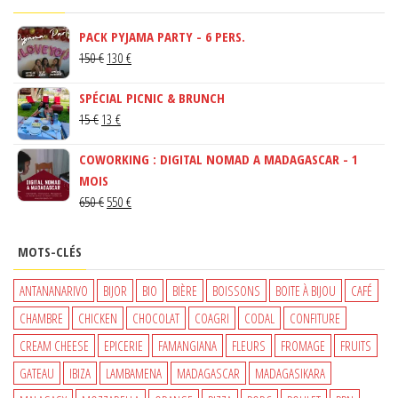
PACK PYJAMA PARTY - 6 PERS.
LE
LE
150
€
130
€
PRIX
PRIX
SPÉCIAL PICNIC & BRUNCH
INITIAL
ACTUEL
LE
LE
15
€
13
€
ÉTAIT :
EST :
PRIX
PRIX
150 €.
130 €.
COWORKING : DIGITAL NOMAD A MADAGASCAR - 1
INITIAL
ACTUEL
MOIS
ÉTAIT :
EST :
LE
LE
650
€
550
€
15 €.
13 €.
PRIX
PRIX
INITIAL
ACTUEL
MOTS-CLÉS
ÉTAIT :
EST :
650 €.
550 €.
ANTANANARIVO
BIJOR
BIO
BIÈRE
BOISSONS
BOITE À BIJOU
CAFÉ
CHAMBRE
CHICKEN
CHOCOLAT
COAGRI
CODAL
CONFITURE
CREAM CHEESE
EPICERIE
FAMANGIANA
FLEURS
FROMAGE
FRUITS
GATEAU
IBIZA
LAMBAMENA
MADAGASCAR
MADAGASIKARA