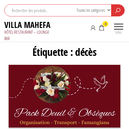
Aller
au
contenu
VILLA MAHEFA
0
HÔTEL RESTAURANT – LOUNGE
MENU
BAR
Étiquette :
décès