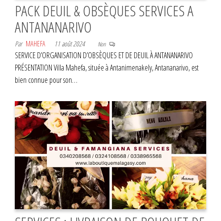
PACK DEUIL & OBSÈQUES SERVICES A
ANTANANARIVO
Par
MAHEFA
11 août 2024
Non
SERVICE D’ORGANISATION D’OBSÈQUES ET DE DEUIL À ANTANANARIVO
PRÉSENTATION Villa Mahefa, située à Antanimenakely, Antananarivo, est
bien connue pour son…