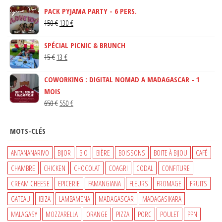
PACK PYJAMA PARTY - 6 PERS.
LE
LE
150
€
130
€
PRIX
PRIX
SPÉCIAL PICNIC & BRUNCH
INITIAL
ACTUEL
LE
LE
15
€
13
€
ÉTAIT :
EST :
PRIX
PRIX
150 €.
130 €.
COWORKING : DIGITAL NOMAD A MADAGASCAR - 1
INITIAL
ACTUEL
MOIS
ÉTAIT :
EST :
LE
LE
650
€
550
€
15 €.
13 €.
PRIX
PRIX
INITIAL
ACTUEL
MOTS-CLÉS
ÉTAIT :
EST :
650 €.
550 €.
ANTANANARIVO
BIJOR
BIO
BIÈRE
BOISSONS
BOITE À BIJOU
CAFÉ
CHAMBRE
CHICKEN
CHOCOLAT
COAGRI
CODAL
CONFITURE
CREAM CHEESE
EPICERIE
FAMANGIANA
FLEURS
FROMAGE
FRUITS
GATEAU
IBIZA
LAMBAMENA
MADAGASCAR
MADAGASIKARA
MALAGASY
MOZZARELLA
ORANGE
PIZZA
PORC
POULET
PPN