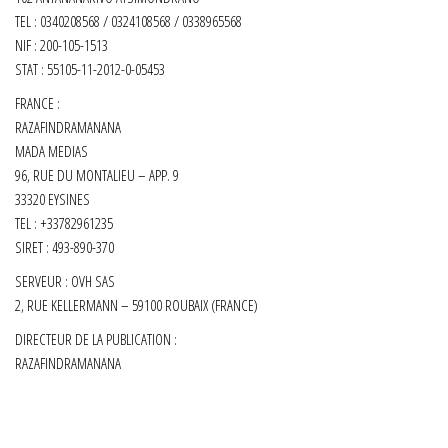
TEL : 0340208568 / 0324108568 / 0338965568
NIF : 200-105-1513
STAT : 55105-11-2012-0-05453
FRANCE :
RAZAFINDRAMANANA
MADA MEDIAS
96, RUE DU MONTALIEU – APP. 9
33320 EYSINES
TEL : +33782961235
SIRET :
493-890-370
SERVEUR : OVH SAS
2, RUE KELLERMANN – 59100 ROUBAIX (FRANCE)
DIRECTEUR DE LA PUBLICATION :
RAZAFINDRAMANANA
Fièrement propulsé par
WordPress
|
Thème :
Envo Shop