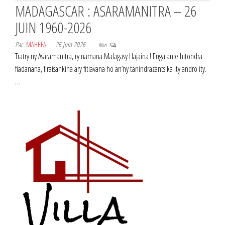
MADAGASCAR : ASARAMANITRA – 26
JUIN 1960-2026
Par
MAHEFA
26 juin 2026
Non
Tratry ny Asaramanitra, ry namana Malagasy Hajaina ! Enga anie hitondra
fiadanana, firaisankina ary fitiavana ho an’ny tanindrazantsika ity andro ity.
…