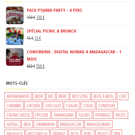
PACK PYJAMA PARTY - 6 PERS.
LE
LE
150
€
130
€
PRIX
PRIX
SPÉCIAL PICNIC & BRUNCH
INITIAL
ACTUEL
LE
LE
15
€
13
€
ÉTAIT :
EST :
PRIX
PRIX
150 €.
130 €.
COWORKING : DIGITAL NOMAD A MADAGASCAR - 1
INITIAL
ACTUEL
MOIS
ÉTAIT :
EST :
LE
LE
650
€
550
€
15 €.
13 €.
PRIX
PRIX
INITIAL
ACTUEL
MOTS-CLÉS
ÉTAIT :
EST :
650 €.
550 €.
ANTANANARIVO
BIJOR
BIO
BIÈRE
BOISSONS
BOITE À BIJOU
CAFÉ
CHAMBRE
CHICKEN
CHOCOLAT
COAGRI
CODAL
CONFITURE
CREAM CHEESE
EPICERIE
FAMANGIANA
FLEURS
FROMAGE
FRUITS
GATEAU
IBIZA
LAMBAMENA
MADAGASCAR
MADAGASIKARA
MALAGASY
MOZZARELLA
ORANGE
PIZZA
PORC
POULET
PPN