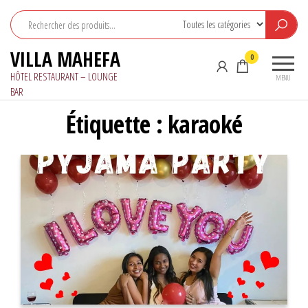
Aller
au
contenu
VILLA MAHEFA
0
HÔTEL RESTAURANT – LOUNGE
MENU
BAR
Étiquette :
karaoké