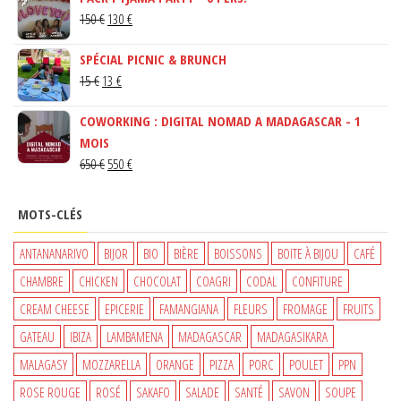
LE
LE
150
€
130
€
PRIX
PRIX
SPÉCIAL PICNIC & BRUNCH
INITIAL
ACTUEL
LE
LE
15
€
13
€
ÉTAIT :
EST :
PRIX
PRIX
150 €.
130 €.
COWORKING : DIGITAL NOMAD A MADAGASCAR - 1
INITIAL
ACTUEL
MOIS
ÉTAIT :
EST :
LE
LE
650
€
550
€
15 €.
13 €.
PRIX
PRIX
INITIAL
ACTUEL
MOTS-CLÉS
ÉTAIT :
EST :
650 €.
550 €.
ANTANANARIVO
BIJOR
BIO
BIÈRE
BOISSONS
BOITE À BIJOU
CAFÉ
CHAMBRE
CHICKEN
CHOCOLAT
COAGRI
CODAL
CONFITURE
CREAM CHEESE
EPICERIE
FAMANGIANA
FLEURS
FROMAGE
FRUITS
GATEAU
IBIZA
LAMBAMENA
MADAGASCAR
MADAGASIKARA
MALAGASY
MOZZARELLA
ORANGE
PIZZA
PORC
POULET
PPN
ROSE ROUGE
ROSÉ
SAKAFO
SALADE
SANTÉ
SAVON
SOUPE