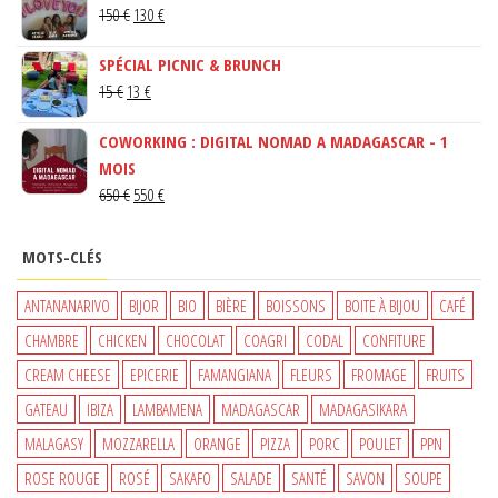
LE
LE
150
€
130
€
PRIX
PRIX
SPÉCIAL PICNIC & BRUNCH
INITIAL
ACTUEL
LE
LE
15
€
13
€
ÉTAIT :
EST :
PRIX
PRIX
150 €.
130 €.
COWORKING : DIGITAL NOMAD A MADAGASCAR - 1
INITIAL
ACTUEL
MOIS
ÉTAIT :
EST :
LE
LE
650
€
550
€
15 €.
13 €.
PRIX
PRIX
INITIAL
ACTUEL
MOTS-CLÉS
ÉTAIT :
EST :
650 €.
550 €.
ANTANANARIVO
BIJOR
BIO
BIÈRE
BOISSONS
BOITE À BIJOU
CAFÉ
CHAMBRE
CHICKEN
CHOCOLAT
COAGRI
CODAL
CONFITURE
CREAM CHEESE
EPICERIE
FAMANGIANA
FLEURS
FROMAGE
FRUITS
GATEAU
IBIZA
LAMBAMENA
MADAGASCAR
MADAGASIKARA
MALAGASY
MOZZARELLA
ORANGE
PIZZA
PORC
POULET
PPN
ROSE ROUGE
ROSÉ
SAKAFO
SALADE
SANTÉ
SAVON
SOUPE