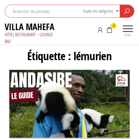
Aller
au
contenu
VILLA MAHEFA
0
HÔTEL RESTAURANT – LOUNGE
MENU
BAR
Étiquette :
lémurien