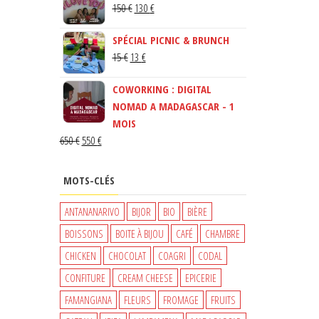
LE
LE
150
€
130
€
PRIX
PRIX
SPÉCIAL PICNIC & BRUNCH
INITIAL
ACTUEL
LE
LE
15
€
13
€
ÉTAIT :
EST :
PRIX
PRIX
150 €.
130 €.
COWORKING : DIGITAL
INITIAL
ACTUEL
NOMAD A MADAGASCAR - 1
ÉTAIT :
EST :
MOIS
15 €.
13 €.
LE
LE
650
€
550
€
PRIX
PRIX
INITIAL
ACTUEL
MOTS-CLÉS
ÉTAIT :
EST :
650 €.
550 €.
ANTANANARIVO
BIJOR
BIO
BIÈRE
BOISSONS
BOITE À BIJOU
CAFÉ
CHAMBRE
CHICKEN
CHOCOLAT
COAGRI
CODAL
CONFITURE
CREAM CHEESE
EPICERIE
FAMANGIANA
FLEURS
FROMAGE
FRUITS