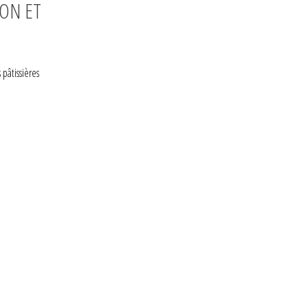
ION ET
pâtissières