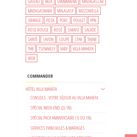
GATEAU
IBIZA
LAMBAMENA
MADAGASCAR
MADAGASIKARA
MALAGASY
MOZZARELLA
ORANGE
PIZZA
PORC
POULET
PPN
ROSE ROUGE
ROSÉ
SAKAFO
SALADE
SANTÉ
SAVON
SOUPE
STAR
TAJINE
THB
TSENAKELY
VARY
VILLA MAHEFA
WOK
COMMANDER
HÔTEL VILLA MAHEFA
CONSEILS : VOTRE SÉJOUR AU VILLA MAHEFA
SPÉCIAL WEEK-END (2J-1N)
SPÉCIAL PACK ANNIVERSAIRE (1J OU 1N)
SERVICES FIANCAILLES & MARIAGES