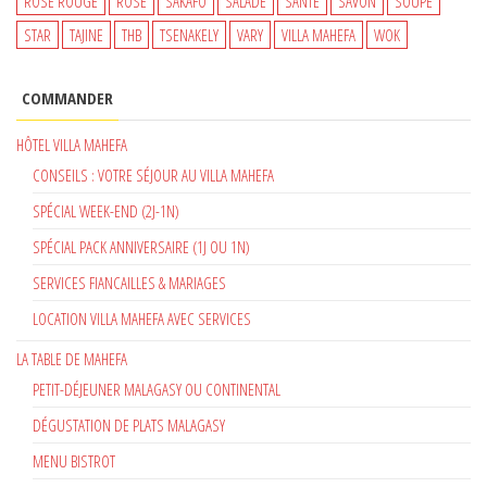
ROSE ROUGE
ROSÉ
SAKAFO
SALADE
SANTÉ
SAVON
SOUPE
STAR
TAJINE
THB
TSENAKELY
VARY
VILLA MAHEFA
WOK
COMMANDER
HÔTEL VILLA MAHEFA
CONSEILS : VOTRE SÉJOUR AU VILLA MAHEFA
SPÉCIAL WEEK-END (2J-1N)
SPÉCIAL PACK ANNIVERSAIRE (1J OU 1N)
SERVICES FIANCAILLES & MARIAGES
LOCATION VILLA MAHEFA AVEC SERVICES
LA TABLE DE MAHEFA
PETIT-DÉJEUNER MALAGASY OU CONTINENTAL
DÉGUSTATION DE PLATS MALAGASY
MENU BISTROT