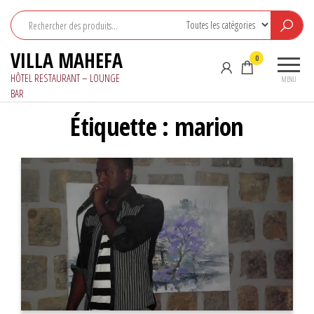
Aller
au
contenu
VILLA MAHEFA
0
HÔTEL RESTAURANT – LOUNGE
MENU
BAR
Étiquette :
marion