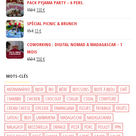
PACK PYJAMA PARTY - 6 PERS.
LE
LE
150
€
130
€
PRIX
PRIX
SPÉCIAL PICNIC & BRUNCH
INITIAL
ACTUEL
LE
LE
15
€
13
€
ÉTAIT :
EST :
PRIX
PRIX
150 €.
130 €.
COWORKING : DIGITAL NOMAD A MADAGASCAR - 1
INITIAL
ACTUEL
MOIS
ÉTAIT :
EST :
LE
LE
650
€
550
€
15 €.
13 €.
PRIX
PRIX
INITIAL
ACTUEL
MOTS-CLÉS
ÉTAIT :
EST :
650 €.
550 €.
ANTANANARIVO
BIJOR
BIO
BIÈRE
BOISSONS
BOITE À BIJOU
CAFÉ
CHAMBRE
CHICKEN
CHOCOLAT
COAGRI
CODAL
CONFITURE
CREAM CHEESE
EPICERIE
FAMANGIANA
FLEURS
FROMAGE
FRUITS
GATEAU
IBIZA
LAMBAMENA
MADAGASCAR
MADAGASIKARA
MALAGASY
MOZZARELLA
ORANGE
PIZZA
PORC
POULET
PPN