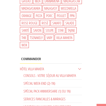
GATEAU
IBIZA
LAMBAMENA
MADAGASCAR
MADAGASIKARA
MALAGASY
MOZZARELLA
ORANGE
PIZZA
PORC
POULET
PPN
ROSE ROUGE
ROSÉ
SAKAFO
SALADE
SANTÉ
SAVON
SOUPE
STAR
TAJINE
THB
TSENAKELY
VARY
VILLA MAHEFA
WOK
COMMANDER
HÔTEL VILLA MAHEFA
CONSEILS : VOTRE SÉJOUR AU VILLA MAHEFA
SPÉCIAL WEEK-END (2J-1N)
SPÉCIAL PACK ANNIVERSAIRE (1J OU 1N)
SERVICES FIANCAILLES & MARIAGES