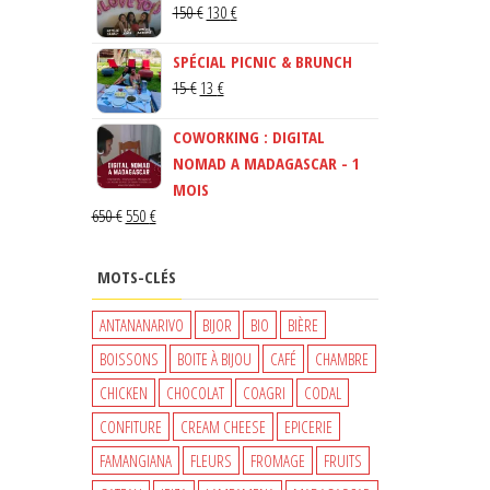
LE
LE
150
€
130
€
PRIX
PRIX
SPÉCIAL PICNIC & BRUNCH
INITIAL
ACTUEL
LE
LE
15
€
13
€
ÉTAIT :
EST :
PRIX
PRIX
150 €.
130 €.
COWORKING : DIGITAL
INITIAL
ACTUEL
NOMAD A MADAGASCAR - 1
ÉTAIT :
EST :
MOIS
15 €.
13 €.
LE
LE
650
€
550
€
PRIX
PRIX
INITIAL
ACTUEL
MOTS-CLÉS
ÉTAIT :
EST :
650 €.
550 €.
ANTANANARIVO
BIJOR
BIO
BIÈRE
BOISSONS
BOITE À BIJOU
CAFÉ
CHAMBRE
CHICKEN
CHOCOLAT
COAGRI
CODAL
CONFITURE
CREAM CHEESE
EPICERIE
FAMANGIANA
FLEURS
FROMAGE
FRUITS