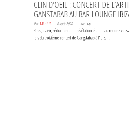
CLIN D’OEIL : CONCERT DE L’ART
GANSTABAB AU BAR LOUNGE IBIZ
Par
MAHEFA
4 août 2020
Non
Rires, plaisir, séduction et … révélation étaient au rendez-vous
lors du troisième concert de Gangstabab à l’Ibiza…