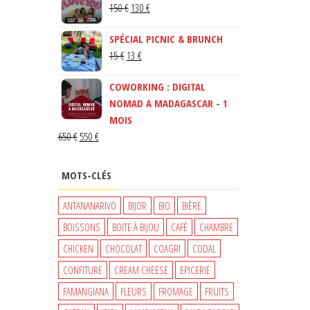
LE
LE
150
€
130
€
PRIX
PRIX
SPÉCIAL PICNIC & BRUNCH
INITIAL
ACTUEL
LE
LE
15
€
13
€
ÉTAIT :
EST :
PRIX
PRIX
150 €.
130 €.
COWORKING : DIGITAL
INITIAL
ACTUEL
NOMAD A MADAGASCAR - 1
ÉTAIT :
EST :
MOIS
15 €.
13 €.
LE
LE
650
€
550
€
PRIX
PRIX
INITIAL
ACTUEL
MOTS-CLÉS
ÉTAIT :
EST :
650 €.
550 €.
ANTANANARIVO
BIJOR
BIO
BIÈRE
BOISSONS
BOITE À BIJOU
CAFÉ
CHAMBRE
CHICKEN
CHOCOLAT
COAGRI
CODAL
CONFITURE
CREAM CHEESE
EPICERIE
FAMANGIANA
FLEURS
FROMAGE
FRUITS