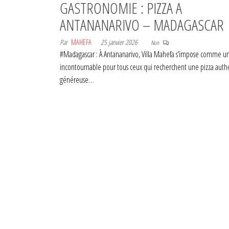
GASTRONOMIE : PIZZA A
ANTANANARIVO – MADAGASCAR
Par
MAHEFA
25 janvier 2026
Non
#Madagascar : À Antananarivo, Villa Mahefa s’impose comme u
incontournable pour tous ceux qui recherchent une pizza auth
généreuse…