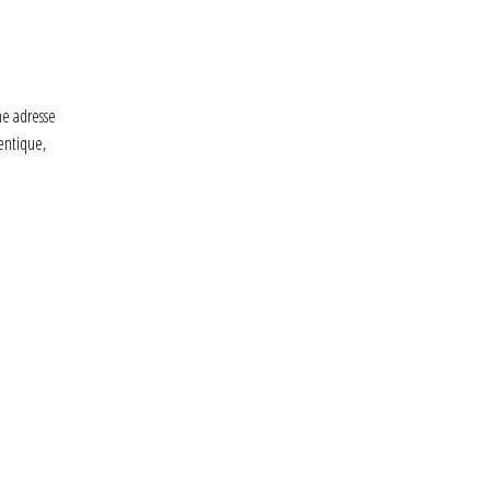
ne adresse
entique,