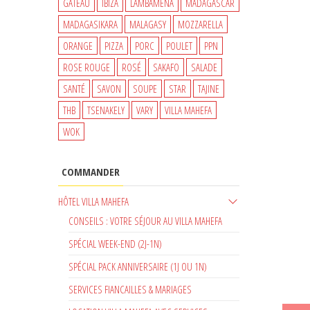
GATEAU
IBIZA
LAMBAMENA
MADAGASCAR
MADAGASIKARA
MALAGASY
MOZZARELLA
ORANGE
PIZZA
PORC
POULET
PPN
ROSE ROUGE
ROSÉ
SAKAFO
SALADE
SANTÉ
SAVON
SOUPE
STAR
TAJINE
THB
TSENAKELY
VARY
VILLA MAHEFA
WOK
COMMANDER
HÔTEL VILLA MAHEFA
CONSEILS : VOTRE SÉJOUR AU VILLA MAHEFA
SPÉCIAL WEEK-END (2J-1N)
SPÉCIAL PACK ANNIVERSAIRE (1J OU 1N)
SERVICES FIANCAILLES & MARIAGES