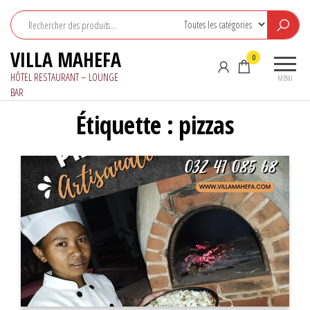
Aller
au
contenu
VILLA MAHEFA
0
HÔTEL RESTAURANT – LOUNGE
MENU
BAR
Étiquette :
pizzas