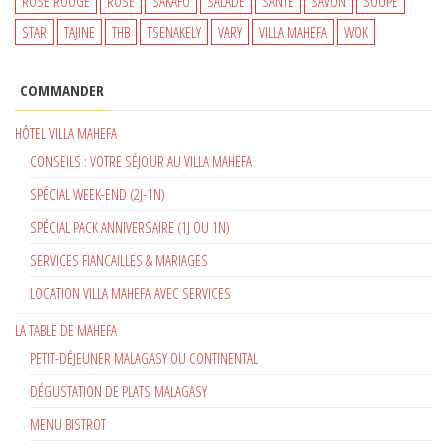
ROSE ROUGE
ROSÉ
SAKAFO
SALADE
SANTÉ
SAVON
SOUPE
STAR
TAJINE
THB
TSENAKELY
VARY
VILLA MAHEFA
WOK
COMMANDER
HÔTEL VILLA MAHEFA
CONSEILS : VOTRE SÉJOUR AU VILLA MAHEFA
SPÉCIAL WEEK-END (2J-1N)
SPÉCIAL PACK ANNIVERSAIRE (1J OU 1N)
SERVICES FIANCAILLES & MARIAGES
LOCATION VILLA MAHEFA AVEC SERVICES
LA TABLE DE MAHEFA
PETIT-DÉJEUNER MALAGASY OU CONTINENTAL
DÉGUSTATION DE PLATS MALAGASY
MENU BISTROT