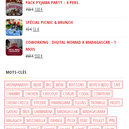
PACK PYJAMA PARTY - 6 PERS.
LE
LE
150
€
130
€
PRIX
PRIX
SPÉCIAL PICNIC & BRUNCH
INITIAL
ACTUEL
LE
LE
15
€
13
€
ÉTAIT :
EST :
PRIX
PRIX
150 €.
130 €.
COWORKING : DIGITAL NOMAD A MADAGASCAR - 1
INITIAL
ACTUEL
MOIS
ÉTAIT :
EST :
LE
LE
650
€
550
€
15 €.
13 €.
PRIX
PRIX
INITIAL
ACTUEL
MOTS-CLÉS
ÉTAIT :
EST :
650 €.
550 €.
ANTANANARIVO
BIJOR
BIO
BIÈRE
BOISSONS
BOITE À BIJOU
CAFÉ
CHAMBRE
CHICKEN
CHOCOLAT
COAGRI
CODAL
CONFITURE
CREAM CHEESE
EPICERIE
FAMANGIANA
FLEURS
FROMAGE
FRUITS
GATEAU
IBIZA
LAMBAMENA
MADAGASCAR
MADAGASIKARA
MALAGASY
MOZZARELLA
ORANGE
PIZZA
PORC
POULET
PPN