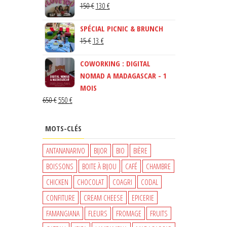
LE
LE
150
€
130
€
PRIX
PRIX
SPÉCIAL PICNIC & BRUNCH
INITIAL
ACTUEL
LE
LE
15
€
13
€
ÉTAIT :
EST :
PRIX
PRIX
150 €.
130 €.
COWORKING : DIGITAL
INITIAL
ACTUEL
NOMAD A MADAGASCAR - 1
ÉTAIT :
EST :
MOIS
15 €.
13 €.
LE
LE
650
€
550
€
PRIX
PRIX
INITIAL
ACTUEL
MOTS-CLÉS
ÉTAIT :
EST :
650 €.
550 €.
ANTANANARIVO
BIJOR
BIO
BIÈRE
BOISSONS
BOITE À BIJOU
CAFÉ
CHAMBRE
CHICKEN
CHOCOLAT
COAGRI
CODAL
CONFITURE
CREAM CHEESE
EPICERIE
FAMANGIANA
FLEURS
FROMAGE
FRUITS