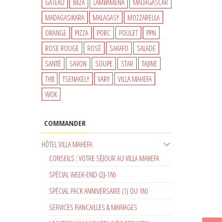
GATEAU
IBIZA
LAMBAMENA
MADAGASCAR
MADAGASIKARA
MALAGASY
MOZZARELLA
ORANGE
PIZZA
PORC
POULET
PPN
ROSE ROUGE
ROSÉ
SAKAFO
SALADE
SANTÉ
SAVON
SOUPE
STAR
TAJINE
THB
TSENAKELY
VARY
VILLA MAHEFA
WOK
COMMANDER
HÔTEL VILLA MAHEFA
CONSEILS : VOTRE SÉJOUR AU VILLA MAHEFA
SPÉCIAL WEEK-END (2J-1N)
SPÉCIAL PACK ANNIVERSAIRE (1J OU 1N)
SERVICES FIANCAILLES & MARIAGES