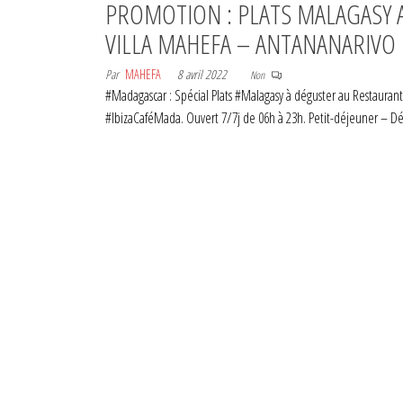
PROMOTION : PLATS MALAGASY 
VILLA MAHEFA – ANTANANARIVO
Par
MAHEFA
8 avril 2022
Non
#Madagascar : Spécial Plats #Malagasy à déguster au Restaurant
#IbizaCaféMada. Ouvert 7/7j de 06h à 23h. Petit-déjeuner – 