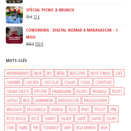
PRIX
PRIX
SPÉCIAL PICNIC & BRUNCH
INITIAL
ACTUEL
LE
LE
15
€
13
€
ÉTAIT :
EST :
PRIX
PRIX
150 €.
130 €.
COWORKING : DIGITAL NOMAD A MADAGASCAR - 1
INITIAL
ACTUEL
MOIS
ÉTAIT :
EST :
LE
LE
650
€
550
€
15 €.
13 €.
PRIX
PRIX
INITIAL
ACTUEL
MOTS-CLÉS
ÉTAIT :
EST :
650 €.
550 €.
ANTANANARIVO
BIJOR
BIO
BIÈRE
BOISSONS
BOITE À BIJOU
CAFÉ
CHAMBRE
CHICKEN
CHOCOLAT
COAGRI
CODAL
CONFITURE
CREAM CHEESE
EPICERIE
FAMANGIANA
FLEURS
FROMAGE
FRUITS
GATEAU
IBIZA
LAMBAMENA
MADAGASCAR
MADAGASIKARA
MALAGASY
MOZZARELLA
ORANGE
PIZZA
PORC
POULET
PPN
ROSE ROUGE
ROSÉ
SAKAFO
SALADE
SANTÉ
SAVON
SOUPE
STAR
TAJINE
THB
TSENAKELY
VARY
VILLA MAHEFA
WOK