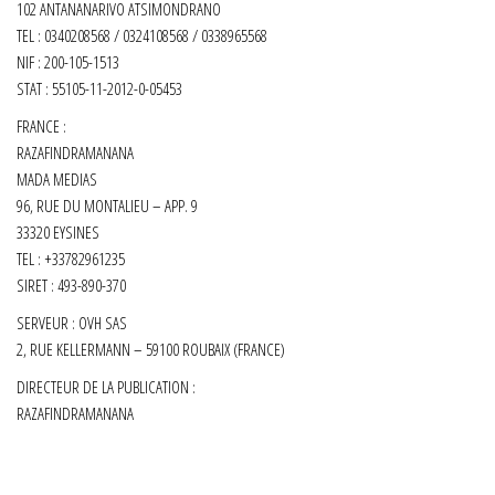
102 ANTANANARIVO ATSIMONDRANO
TEL : 0340208568 / 0324108568 / 0338965568
NIF : 200-105-1513
STAT : 55105-11-2012-0-05453
FRANCE :
RAZAFINDRAMANANA
MADA MEDIAS
96, RUE DU MONTALIEU – APP. 9
33320 EYSINES
TEL : +33782961235
SIRET :
493-890-370
SERVEUR : OVH SAS
2, RUE KELLERMANN – 59100 ROUBAIX (FRANCE)
DIRECTEUR DE LA PUBLICATION :
RAZAFINDRAMANANA
Fièrement propulsé par
WordPress
|
Thème :
Envo Shop