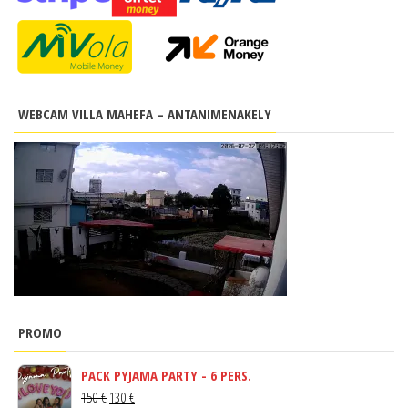
WEBCAM VILLA MAHEFA – ANTANIMENAKELY
PROMO
PACK PYJAMA PARTY - 6 PERS.
LE
LE
150
€
130
€