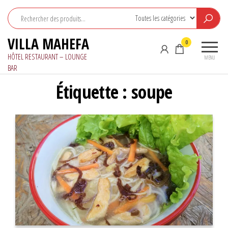
Aller
au
contenu
VILLA MAHEFA
0
HÔTEL RESTAURANT – LOUNGE
MENU
BAR
Étiquette :
soupe