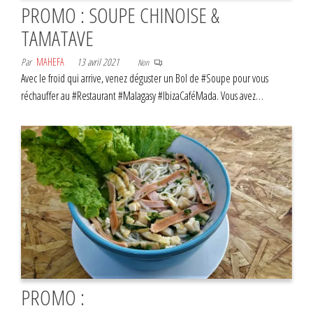
PROMO : SOUPE CHINOISE &
TAMATAVE
Par
MAHEFA
13 avril 2021
Non
Avec le froid qui arrive, venez déguster un Bol de #Soupe pour vous
réchauffer au #Restaurant #Malagasy #IbizaCaféMada. Vous avez…
PROMO :