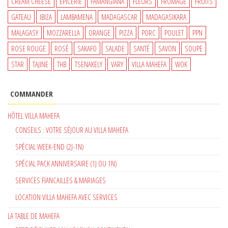
CREAM CHEESE
EPICERIE
FAMANGIANA
FLEURS
FROMAGE
FRUITS
GATEAU
IBIZA
LAMBAMENA
MADAGASCAR
MADAGASIKARA
MALAGASY
MOZZARELLA
ORANGE
PIZZA
PORC
POULET
PPN
ROSE ROUGE
ROSÉ
SAKAFO
SALADE
SANTÉ
SAVON
SOUPE
STAR
TAJINE
THB
TSENAKELY
VARY
VILLA MAHEFA
WOK
COMMANDER
HÔTEL VILLA MAHEFA
CONSEILS : VOTRE SÉJOUR AU VILLA MAHEFA
SPÉCIAL WEEK-END (2J-1N)
SPÉCIAL PACK ANNIVERSAIRE (1J OU 1N)
SERVICES FIANCAILLES & MARIAGES
LOCATION VILLA MAHEFA AVEC SERVICES
LA TABLE DE MAHEFA