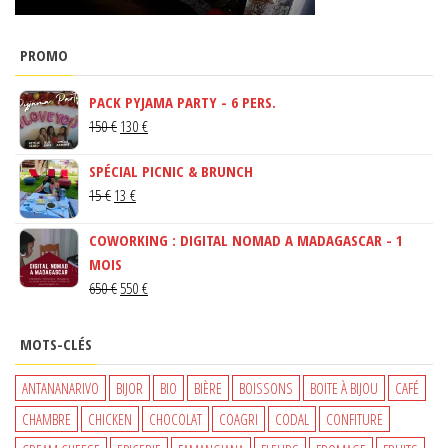
PROMO
PACK PYJAMA PARTY - 6 PERS.
LE
LE
150
€
130
€
PRIX
PRIX
SPÉCIAL PICNIC & BRUNCH
INITIAL
ACTUEL
LE
LE
15
€
13
€
ÉTAIT :
EST :
PRIX
PRIX
150 €.
130 €.
COWORKING : DIGITAL NOMAD A MADAGASCAR - 1
INITIAL
ACTUEL
MOIS
ÉTAIT :
EST :
LE
LE
650
€
550
€
15 €.
13 €.
PRIX
PRIX
INITIAL
ACTUEL
MOTS-CLÉS
ÉTAIT :
EST :
650 €.
550 €.
ANTANANARIVO
BIJOR
BIO
BIÈRE
BOISSONS
BOITE À BIJOU
CAFÉ
CHAMBRE
CHICKEN
CHOCOLAT
COAGRI
CODAL
CONFITURE