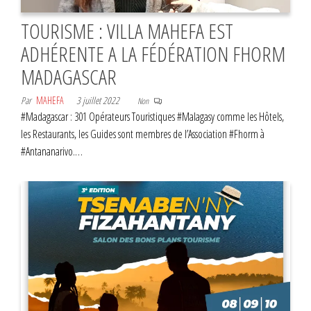
TOURISME : VILLA MAHEFA EST
ADHÉRENTE A LA FÉDÉRATION FHORM
MADAGASCAR
Par
MAHEFA
3 juillet 2022
Non
#Madagascar : 301 Opérateurs Touristiques #Malagasy comme les Hôtels,
les Restaurants, les Guides sont membres de l’Association #Fhorm à
#Antananarivo.…