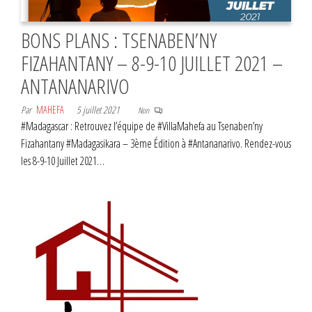
BONS PLANS : TSENABEN’NY
FIZAHANTANY – 8-9-10 JUILLET 2021 –
ANTANANARIVO
Par
MAHEFA
5 juillet 2021
Non
#Madagascar : Retrouvez l’équipe de #VillaMahefa au Tsenaben’ny
Fizahantany #Madagasikara – 3ème Édition à #Antananarivo. Rendez-vous
les 8-9-10 Juillet 2021…