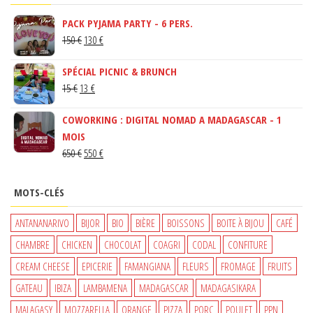
PACK PYJAMA PARTY - 6 PERS.
LE
LE
150
€
130
€
PRIX
PRIX
SPÉCIAL PICNIC & BRUNCH
INITIAL
ACTUEL
LE
LE
15
€
13
€
ÉTAIT :
EST :
PRIX
PRIX
150 €.
130 €.
COWORKING : DIGITAL NOMAD A MADAGASCAR - 1
INITIAL
ACTUEL
MOIS
ÉTAIT :
EST :
LE
LE
650
€
550
€
15 €.
13 €.
PRIX
PRIX
INITIAL
ACTUEL
MOTS-CLÉS
ÉTAIT :
EST :
650 €.
550 €.
ANTANANARIVO
BIJOR
BIO
BIÈRE
BOISSONS
BOITE À BIJOU
CAFÉ
CHAMBRE
CHICKEN
CHOCOLAT
COAGRI
CODAL
CONFITURE
CREAM CHEESE
EPICERIE
FAMANGIANA
FLEURS
FROMAGE
FRUITS
GATEAU
IBIZA
LAMBAMENA
MADAGASCAR
MADAGASIKARA
MALAGASY
MOZZARELLA
ORANGE
PIZZA
PORC
POULET
PPN