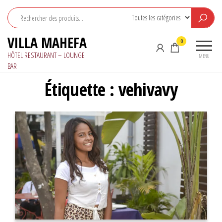
Aller
au
contenu
VILLA MAHEFA
0
HÔTEL RESTAURANT – LOUNGE
MENU
BAR
Étiquette :
vehivavy