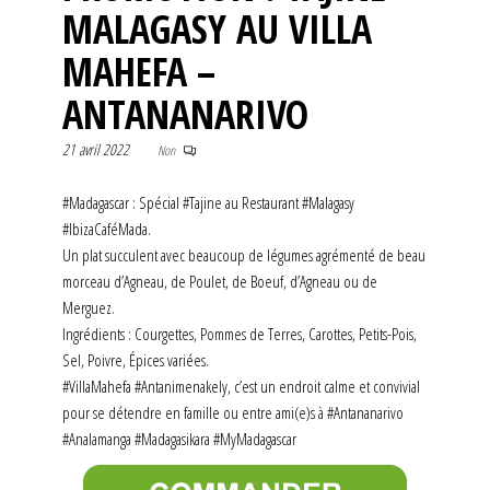
MALAGASY AU VILLA
MAHEFA –
ANTANANARIVO
21 avril 2022
Non
#Madagascar : Spécial #Tajine au Restaurant #Malagasy
#IbizaCaféMada.
Un plat succulent avec beaucoup de légumes agrémenté de beau
morceau d’Agneau, de Poulet, de Boeuf, d’Agneau ou de
Merguez.
Ingrédients : Courgettes, Pommes de Terres, Carottes, Petits-Pois,
Sel, Poivre, Épices variées.
#VillaMahefa #Antanimenakely, c’est un endroit calme et convivial
pour se détendre en famille ou entre ami(e)s à #Antananarivo
#Analamanga #Madagasikara #MyMadagascar