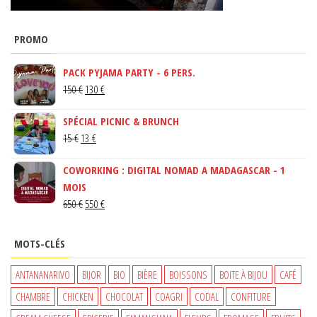
PROMO
PACK PYJAMA PARTY - 6 PERS.
LE
LE
150
€
130
€
PRIX
PRIX
SPÉCIAL PICNIC & BRUNCH
INITIAL
ACTUEL
LE
LE
15
€
13
€
ÉTAIT :
EST :
PRIX
PRIX
150 €.
130 €.
COWORKING : DIGITAL NOMAD A MADAGASCAR - 1
INITIAL
ACTUEL
MOIS
ÉTAIT :
EST :
LE
LE
650
€
550
€
15 €.
13 €.
PRIX
PRIX
INITIAL
ACTUEL
MOTS-CLÉS
ÉTAIT :
EST :
650 €.
550 €.
ANTANANARIVO
BIJOR
BIO
BIÈRE
BOISSONS
BOITE À BIJOU
CAFÉ
CHAMBRE
CHICKEN
CHOCOLAT
COAGRI
CODAL
CONFITURE