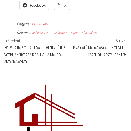
Facebook
X
Catégorie
RESTAURANT
Étiquettes
antananarivo
madagascar
tajine
villa mahefa
Navigation
Article
Art
Précédent
Suivant
précédent
sui
PACK HAPPY BIRTHDAY ! – VENEZ FÊTER
IBIZA CAFÉ MADAGASCAR : NOUVELLE
de
VOTRE ANNIVERSAIRE AU VILLA MAHEFA –
CARTE DU RESTAURANT
l’article
ANTANANARIVO