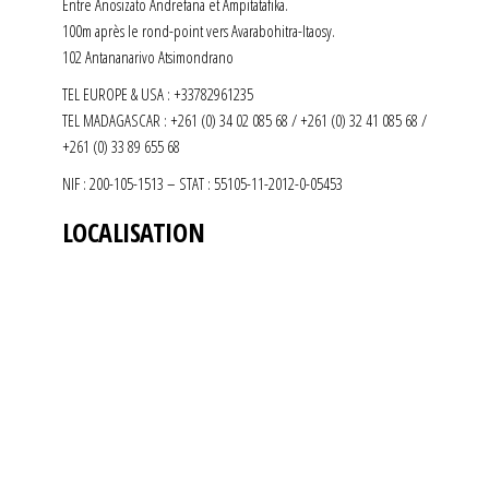
Entre Anosizato Andrefana et Ampitatafika.
100m après le rond-point vers Avarabohitra-Itaosy.
102 Antananarivo Atsimondrano
TEL EUROPE & USA : +33782961235
TEL MADAGASCAR : +261 (0) 34 02 085 68 / +261 (0) 32 41 085 68 /
+261 (0) 33 89 655 68
NIF : 200-105-1513 – STAT : 55105-11-2012-0-05453
LOCALISATION