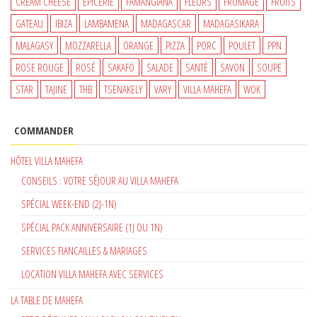
CREAM CHEESE
EPICERIE
FAMANGIANA
FLEURS
FROMAGE
FRUITS
GATEAU
IBIZA
LAMBAMENA
MADAGASCAR
MADAGASIKARA
MALAGASY
MOZZARELLA
ORANGE
PIZZA
PORC
POULET
PPN
ROSE ROUGE
ROSÉ
SAKAFO
SALADE
SANTÉ
SAVON
SOUPE
STAR
TAJINE
THB
TSENAKELY
VARY
VILLA MAHEFA
WOK
COMMANDER
HÔTEL VILLA MAHEFA
CONSEILS : VOTRE SÉJOUR AU VILLA MAHEFA
SPÉCIAL WEEK-END (2J-1N)
SPÉCIAL PACK ANNIVERSAIRE (1J OU 1N)
SERVICES FIANCAILLES & MARIAGES
LOCATION VILLA MAHEFA AVEC SERVICES
LA TABLE DE MAHEFA