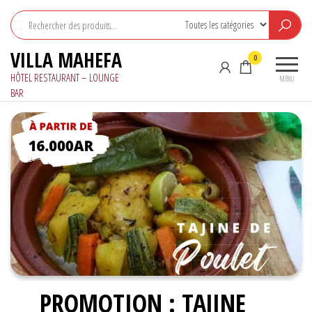
Aller
au
contenu
VILLA MAHEFA
0
HÔTEL RESTAURANT – LOUNGE
MENU
BAR
PROMOTION : TAJINE