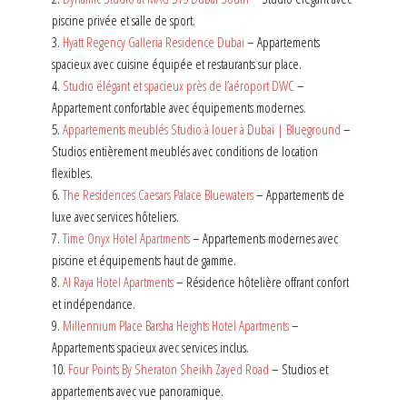
piscine privée et salle de sport.
3.
Hyatt Regency Galleria Residence Dubai
– Appartements
spacieux avec cuisine équipée et restaurants sur place.
4.
Studio élégant et spacieux près de l’aéroport DWC
–
Appartement confortable avec équipements modernes.
5.
Appartements meublés Studio à louer à Dubaï | Blueground
–
Studios entièrement meublés avec conditions de location
flexibles.
6.
The Residences Caesars Palace Bluewaters
– Appartements de
luxe avec services hôteliers.
7.
Time Onyx Hotel Apartments
– Appartements modernes avec
piscine et équipements haut de gamme.
8.
Al Raya Hotel Apartments
– Résidence hôtelière offrant confort
et indépendance.
9.
Millennium Place Barsha Heights Hotel Apartments
–
Appartements spacieux avec services inclus.
10.
Four Points By Sheraton Sheikh Zayed Road
– Studios et
appartements avec vue panoramique.