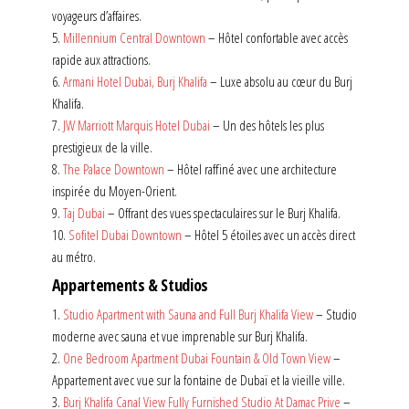
voyageurs d’affaires.
5.
Millennium Central Downtown
– Hôtel confortable avec accès
rapide aux attractions.
6.
Armani Hotel Dubai, Burj Khalifa
– Luxe absolu au cœur du Burj
Khalifa.
7.
JW Marriott Marquis Hotel Dubai
– Un des hôtels les plus
prestigieux de la ville.
8.
The Palace Downtown
– Hôtel raffiné avec une architecture
inspirée du Moyen-Orient.
9.
Taj Dubai
– Offrant des vues spectaculaires sur le Burj Khalifa.
10.
Sofitel Dubai Downtown
– Hôtel 5 étoiles avec un accès direct
au métro.
Appartements & Studios
1.
Studio Apartment with Sauna and Full Burj Khalifa View
– Studio
moderne avec sauna et vue imprenable sur Burj Khalifa.
2.
One Bedroom Apartment Dubai Fountain & Old Town View
–
Appartement avec vue sur la fontaine de Dubaï et la vieille ville.
3.
Burj Khalifa Canal View Fully Furnished Studio At Damac Prive
–