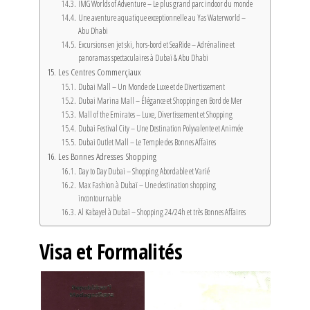
IMG Worlds of Adventure – Le plus grand parc indoor du monde
Une aventure aquatique exceptionnelle au Yas Waterworld –
Abu Dhabi
Excursions en jet ski, hors-bord et SeaRide – Adrénaline et
panoramas spectaculaires à Dubaï & Abu Dhabi
Les Centres Commerçiaux
Dubai Mall – Un Monde de Luxe et de Divertissement
Dubai Marina Mall – Élégance et Shopping en Bord de Mer
Mall of the Emirates – Luxe, Divertissement et Shopping
Dubai Festival City – Une Destination Polyvalente et Animée
Dubai Outlet Mall – Le Temple des Bonnes Affaires
Les Bonnes Adresses Shopping
Day to Day Dubai – Shopping Abordable et Varié
Max Fashion à Dubaï – Une destination shopping
incontournable
Al Kabayel à Dubaï – Shopping 24/24h et très Bonnes Affaires
Visa et Formalités