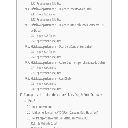
Appartements & Studios
Hôtels & Appartements – Quartier Downtown de Dubaï
Hôtels 4 & 5 étoiles
Appartements & Studios
Hôtels & Appartements – Quartier Jumeirah Beach Residence (JBR)
de Dubaï
Hôtels 4 & 5 étoiles
Appartements & Studios
Hôtels & Appartements – Quartiers Deira et Bur Dubaï
Hôtels 3 & 4 étoiles
Appartements & Studios
Hôtels & Appartements – Autres Quartiers périphériques de Dubaï
Hôtels 3 à 5 étoiles
Appartements & Studios
Hôtels & Appartements – Abu Dhabi
Hôtels 3 à 5 étoiles
Appartements & Studios
Transports : Location de Voiture, Taxis, Vtc, Métro, Tramway
ou Bus ?
Louer une voiture
Utiliser les Taxis et les VTC (Uber, Careem, Bolt, Hala Taxi)
Les transports en commun (Métro, Tramway, Bus)
Le Métro de Dubaï