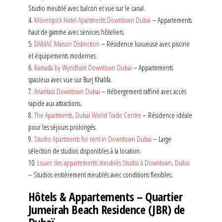
Studio meublé avec balcon et vue sur le canal.
4.
Mövenpick Hotel Apartments Downtown Dubai
– Appartements
haut de gamme avec services hôteliers.
5.
DAMAC Maison Distinction
– Résidence luxueuse avec piscine
et équipements modernes.
6.
Ramada by Wyndham Downtown Dubai
– Appartements
spacieux avec vue sur Burj Khalifa.
7.
Anantara Downtown Dubai
– Hébergement raffiné avec accès
rapide aux attractions.
8.
The Apartments, Dubai World Trade Centre
– Résidence idéale
pour les séjours prolongés.
9.
Studio Apartments for rent in Downtown Dubai
– Large
sélection de studios disponibles à la location.
10.
Louer des appartements meublés Studio à Downtown, Dubaï
– Studios entièrement meublés avec conditions flexibles.
Hôtels & Appartements – Quartier
Jumeirah Beach Residence (JBR) de