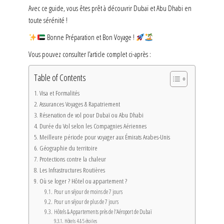
Avec ce guide, vous êtes prêt à découvrir Dubaï et Abu Dhabi en
toute sérénité !
Bonne Préparation et Bon Voyage !
Vous pouvez consulter l’article complet ci-après :
Table of Contents
Visa et Formalités
Assurances Voyages & Rapatriement
Réservation de vol pour Dubaï ou Abu Dhabi
Durée du Vol selon les Compagnies Aériennes
Meilleure période pour voyager aux Émirats Arabes-Unis
Géographie du territoire
Protections contre la chaleur
Les Infrastructures Routières
Où se loger ? Hôtel ou appartement ?
Pour un séjour de moins de 7 jours
Pour un séjour de plus de 7 jours
Hôtels & Appartements près de l’Aéroport de Dubaï
Hôtels 4 & 5 étoiles