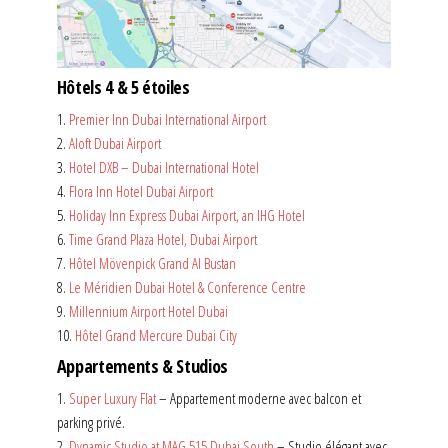
Hôtels 4 & 5 étoiles
1.
Premier Inn Dubai International Airport
2.
Aloft Dubai Airport
3.
Hotel DXB – Dubai International Hotel
4.
Flora Inn Hotel Dubai Airport
5.
Holiday Inn Express Dubai Airport, an IHG Hotel
6.
Time Grand Plaza Hotel, Dubai Airport
7.
Hôtel Mövenpick Grand Al Bustan
8.
Le Méridien Dubai Hotel & Conference Centre
9.
Millennium Airport Hotel Dubai
10.
Hôtel Grand Mercure Dubai City
Appartements & Studios
1.
Super Luxury Flat
– Appartement moderne avec balcon et
parking privé.
2.
Dynamic Studio at MAG 515 Dubai South
– Studio élégant avec