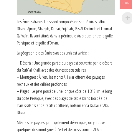
EUR
Les Émirats Arabes-Unis sont composés de sept émirats : Abu
Dhabi, Ajman, Sharjah, Dubaï, Fujaïrah, Ras Al Khaïmah et Umm al
Qaïwaïn. Ils sont situés dans la péninsule Arabique, entre le golfe
Persique et le golfe d’Oman.
La géographie des Émirats arabes unis est variée :
– Déserts : Une grande partie du pays est couverte par le désert
du Rub’ al Khali, avec des dunes spectaculaires.
– Montagnes : À l’est, les monts Al Hajar offrent des paysages
rocheux et des vallées profondes.
– Plages : Le pays possède une longue côte de 1 318 km le long
du golfe Persique, avec des plages de sable blanc bordée de
marais salants et de récifs coralliens, notamment à Dubaï et Abu
Dhabi.
Même si le pays est principalement désertique, on y trouve
quelques des montagnes à l’est et des oasis comme Al Ain.