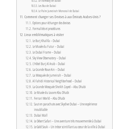
Le Tramway de Dubaï
Les Bus de Dubaï
Le Palm Jumeirah Monorail de Dubaï
Comment changer ses Devises à aux Émirats Arabes-Unis ?
Options pour échanger des devises
Formalités et procédures
Lieux emblématiques à visiter
Le Burj Khalifa – Dubaï
Le Musée du Futur – Dubaï
Le Dubaï Frame – Dubaï
Sky View Observatory – Dubaï
L’Hôtel Burj Al Arab – Dubaï
La Grande Roue Ain – Dubaï
La Mosquée de Jumeirah – Dubaï
Al Fahidi Historical Neighborhood – Dubaï
La Grande Mosquée Sheikh Zayed – Abu Dhabi
Le Musée du Louvre Abu Dhabi
Ferrari World – Abu Dhabi
Saut en parachute avec Skydive Dubai – Une expérience
inoubliable
Dubaï Mall
Le Désert Safari – Une aventure très mouvementée à Dubaï
Le Gold Souk – Un trésor scintillant au cœur de la ville à Dubaï