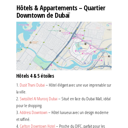
Hôtels & Appartements – Quartier
Downtown de Dubaï
Hôtels 4 & 5 étoiles
1.
Dusit Thani Dubai
– Hôtel élégant avec une vue imprenable sur
la ville.
2.
Swissôtel Al Murooj Dubai
– Situé en face du Dubai Mall, idéal
pour le shopping.
3.
Address Downtown
– Hôtel luxueux avec un design moderne
et raffiné.
4.
Carlton Downtown Hotel
– Proche du DIFC, parfait pour les