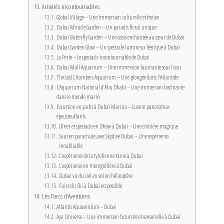
Activités incontournables
Global Village – Une immersion culturelle et festive
Dubai Miracle Garden – Un paradis floral unique
Dubai Butterfly Garden – Une oasis enchantée au cœur de Dubaï
Dubai Garden Glow – Un spectacle lumineux féerique à Dubaï
La Perle – Le spectacle incontournable de Dubaï
Dubai Mall Aquarium – Une immersion fascinante sous l’eau
The Lost Chambers Aquarium – Une plongée dans l’Atlantide
L’Aquarium National d’Abu Dhabi – Une immersion fascinante
dans le monde marin
Excursion en yacht à Dubaï Marina – Luxe et panoramas
époustouflants
Dîner et spectacle en Dhow à Dubaï – Une croisière magique
Saut en parachute avec Skydive Dubai – Une expérience
inoubliable
L’expérience de la tyrolienne XLine à Dubaï
L’expérience en montgolfière à Dubaï
Dubaï vu du ciel en vol en hélicoptère
Faire du Ski à Dubaï est possible
Les Parcs d’Aventures
Atlantis Aquaventure – Dubaï
Aya Universe – Une immersion futuriste et sensorielle à Dubaï