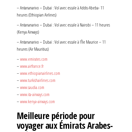
– Antananarivo – Dubaï : Vol avec escale à Addis-Abeba- 11
heures (Ethiopian Airlines)
– Antananarivo – Dubaï : Vol avec escale à Nairobi – 11 heures
(Kenya Airways)
– Antananarivo – Dubaï : Vol avec escale à l’Île Maurice – 11
heures (Air Mauritius)
–
www.emirates.com
–
www.airfrance.fr
–
www.ethiopianairlines.com
–
www.turkishairlines.com
–
www.saudia.com
–
www.ita-airways.com
–
www.kenya-airways.com
Meilleure période pour
voyager aux Émirats Arabes-