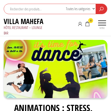
Aller
au
contenu
VILLA MAHEFA
0
HÔTEL RESTAURANT – LOUNGE
MENU
BAR
ANIMATIONS : STRESS,