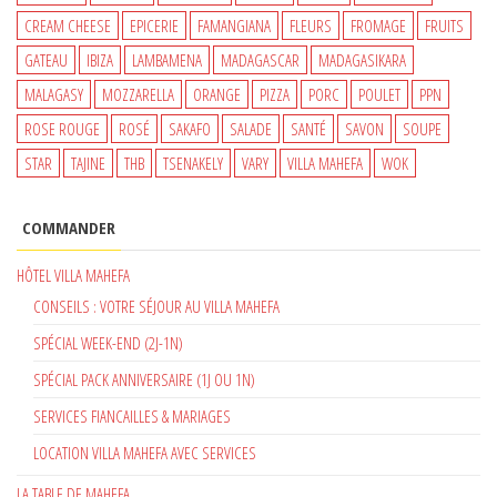
CREAM CHEESE
EPICERIE
FAMANGIANA
FLEURS
FROMAGE
FRUITS
GATEAU
IBIZA
LAMBAMENA
MADAGASCAR
MADAGASIKARA
MALAGASY
MOZZARELLA
ORANGE
PIZZA
PORC
POULET
PPN
ROSE ROUGE
ROSÉ
SAKAFO
SALADE
SANTÉ
SAVON
SOUPE
STAR
TAJINE
THB
TSENAKELY
VARY
VILLA MAHEFA
WOK
COMMANDER
HÔTEL VILLA MAHEFA
CONSEILS : VOTRE SÉJOUR AU VILLA MAHEFA
SPÉCIAL WEEK-END (2J-1N)
SPÉCIAL PACK ANNIVERSAIRE (1J OU 1N)
SERVICES FIANCAILLES & MARIAGES
LOCATION VILLA MAHEFA AVEC SERVICES
LA TABLE DE MAHEFA