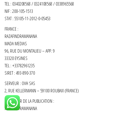
TEL : 0340208568 / 0324108568 / 0338965568
NIF : 200-105-1513
STAT : 55105-11-2012-0-05453
FRANCE :
RAZAFINDRAMANANA
MADA MEDIAS
96, RUE DU MONTALIEU – APP. 9
33320 EYSINES
TEL : +33782961235
SIRET :
493-890-370
SERVEUR : OVH SAS
2, RUE KELLERMANN – 59100 ROUBAIX (FRANCE)
DIRECTEUR DE LA PUBLICATION :
RAZAFINDRAMANANA
Fièrement propulsé par
WordPress
|
Thème :
Envo Shop