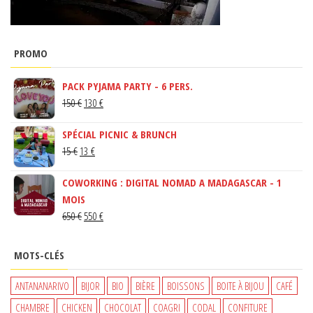
PROMO
PACK PYJAMA PARTY - 6 PERS.
LE
LE
150
€
130
€
PRIX
PRIX
SPÉCIAL PICNIC & BRUNCH
INITIAL
ACTUEL
LE
LE
15
€
13
€
ÉTAIT :
EST :
PRIX
PRIX
150 €.
130 €.
COWORKING : DIGITAL NOMAD A MADAGASCAR - 1
INITIAL
ACTUEL
MOIS
ÉTAIT :
EST :
LE
LE
650
€
550
€
15 €.
13 €.
PRIX
PRIX
INITIAL
ACTUEL
MOTS-CLÉS
ÉTAIT :
EST :
650 €.
550 €.
ANTANANARIVO
BIJOR
BIO
BIÈRE
BOISSONS
BOITE À BIJOU
CAFÉ
CHAMBRE
CHICKEN
CHOCOLAT
COAGRI
CODAL
CONFITURE