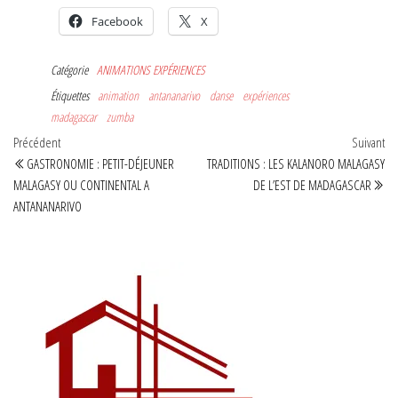
Facebook
X
Catégorie
ANIMATIONS
EXPÉRIENCES
Étiquettes
animation
antananarivo
danse
expériences
madagascar
zumba
Navigation
Article
Art
Précédent
Suivant
précédent
sui
GASTRONOMIE : PETIT-DÉJEUNER
TRADITIONS : LES KALANORO MALAGASY
de
MALAGASY OU CONTINENTAL A
DE L’EST DE MADAGASCAR
l’article
ANTANANARIVO