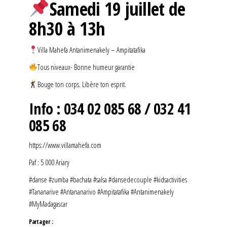
Samedi 19 juillet de
8h30 à 13h
Villa Mahefa Antanimenakely – Ampitatafika
Tous niveaux- Bonne humeur garantie
Bouge ton corps. Libère ton esprit.
Info : 034 02 085 68 / 032 41
085 68
https://www.villamahefa.com
Paf : 5 000 Ariary
#danse #zumba #bachata #salsa #dansedecouple #kidsactivities
#Tananarive #Antananarivo #Ampitatafika #Antanimenakely
#MyMadagascar
Partager :